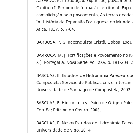
AZEVEDO, R. Introdução. Expansão, povoamento 
Capítulo I. Período de formação territorial: Exp
consolidação pelo povoamento. As terras doadas
In: História da Expansão Portuguesa no Mundo – v
Ática, 1937. p. 7-64.
BARBOSA, P. G. Reconquista Cristã. Lisboa: Ésqui
BARROCA, M. J. Fortificações e Povoamento no No
XI). Portvgalia, Nova Série, vol. XXV, p. 181-203, 
BASCUAS. E. Estudios de Hidronimia Paleoeurop
Compostela: Servicio de Publicacións e Intercamb
Universidade de Santiago de Compostela, 2002.
BASCUAS. E. Hidronimia y Léxico de Origen Pale
Coruña: Edición do Castro, 2006.
BASCUAS. E. Novos Estudos de Hidronimia Paleo
Universidade de Vigo, 2014.