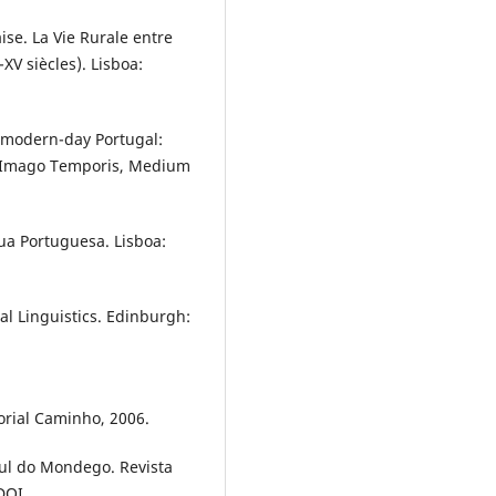
se. La Vie Rurale entre
XV siècles). Lisboa:
e modern-day Portugal:
n. Imago Temporis, Medium
ua Portuguesa. Lisboa:
al Linguistics. Edinburgh:
orial Caminho, 2006.
sul do Mondego. Revista
 DOI