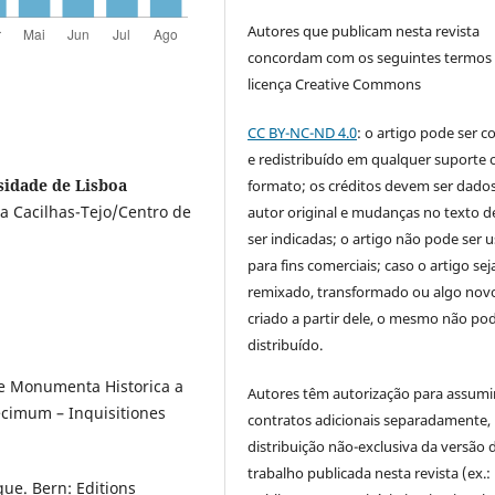
Autores que publicam nesta revista
concordam com os seguintes termos
licença Creative Commons
CC BY-NC-ND 4.0
: o artigo pode ser c
e redistribuído em qualquer suporte 
sidade de Lisboa
formato; os créditos devem ser dado
ia Cacilhas-Tejo/Centro de
autor original e mudanças no texto 
ser indicadas; o artigo não pode ser 
para fins comerciais; caso o artigo sej
remixado, transformado ou algo novo
criado a partir dele, o mesmo não pod
distribuído.
e Monumenta Historica a
Autores têm autorização para assumi
ecimum – Inquisitiones
contratos adicionais separadamente,
distribuição não-exclusiva da versão 
trabalho publicada nesta revista (ex.:
que. Bern: Editions