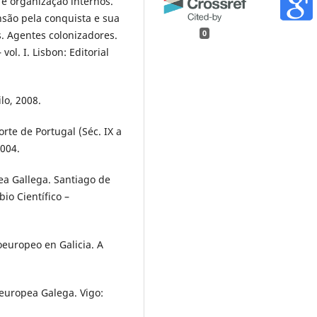
e organização internos.
ansão pela conquista e sua
. Agentes colonizadores.
0
ol. I. Lisbon: Editorial
lo, 2008.
rte de Portugal (Séc. IX a
2004.
ea Gallega. Santiago de
io Científico –
oeuropeo en Galicia. A
europea Galega. Vigo: