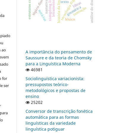
história da linguística
tópico discursivo
análise do discurso
tecnologia digital
narrativas
letramentos
texto
xiangdong li
libras
gramática
interação
notícias
 da
léxico
opiado
ou
s ao
A importância do pensamento de
devem
Saussure e da teoria de Chomsky
para a Linguística Moderna
usado
46981
a
 for
Sociolinguística variacionista:
pressupostos teórico-
e ser
metodológicos e propostas de
ensino
25202
r
Conversor de transcrição fonética
 para
automática para as formas
do
linguísticas da variedade
linguística potiguar