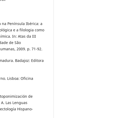
na Península Ibérica: a
lógica e a filologia como
mica. In: Atas da III
idade de São
Humanas, 2009. p. 71-92.
adura. Badajoz: Editora
no. Lisboa: Oficina
-toponimización de
 A. Las Lenguas
lectología Hispano-