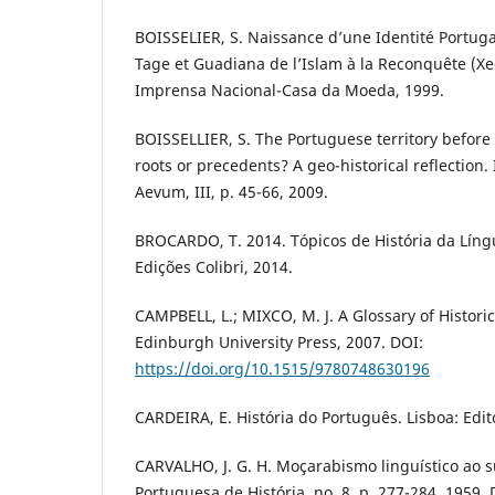
BOISSELIER, S. Naissance d’une Identité Portugai
Tage et Guadiana de l’Islam à la Reconquête (Xe-
Imprensa Nacional-Casa da Moeda, 1999.
BOISSELLIER, S. The Portuguese territory befor
roots or precedents? A geo-historical reflectio
Aevum, III, p. 45-66, 2009.
BROCARDO, T. 2014. Tópicos de História da Líng
Edições Colibri, 2014.
CAMPBELL, L.; MIXCO, M. J. A Glossary of Historic
Edinburgh University Press, 2007. DOI:
https://doi.org/10.1515/9780748630196
CARDEIRA, E. História do Português. Lisboa: Edit
CARVALHO, J. G. H. Moçarabismo linguístico ao 
Portuguesa de História, no. 8, p. 277-284, 1959.