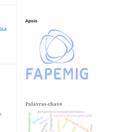
Apoio
tica
Palavras-chave
a
perspectiva textual-interativa
-
estruturas conformativas
estudos da interpretação
linguagens
anáfora
português falado
ensino
ethos