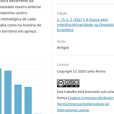
stica decorrente da
 baseado noutro anterior
amonímia centro-
Edição
o etimológica de cada
v. 15 n. 2 (2021): A busca pela
interdisciplinaridade na Onomás
afia como na história de
brasileira
 território em apreço.
Seção
Artigos
Licença
Copyright (c) 2020 Carlos Rocha
Este trabalho está licenciado sob um
licença
Creative Commons Attribution
NonCommercial-NoDerivatives 4.0
International License
.