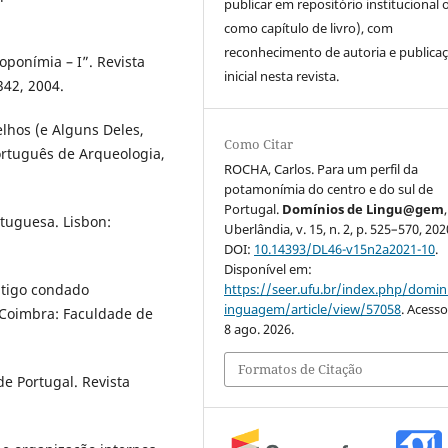
publicar em repositório institucional 
como capítulo de livro), com
reconhecimento de autoria e publica
oponímia – I”. Revista
inicial nesta revista.
342, 2004.
elhos (e Alguns Deles,
Como Citar
ortuguês de Arqueologia,
ROCHA, Carlos. Para um perfil da
potamonímia do centro e do sul de
Portugal.
Domínios de Lingu@gem
,
rtuguesa. Lisbon:
Uberlândia, v. 15, n. 2, p. 525–570, 202
DOI:
10.14393/DL46-v15n2a2021-10
.
Disponível em:
ntigo condado
https://seer.ufu.br/index.php/domin
inguagem/article/view/57058
. Acess
. Coimbra: Faculdade de
8 ago. 2026.
Formatos de Citação
e Portugal. Revista