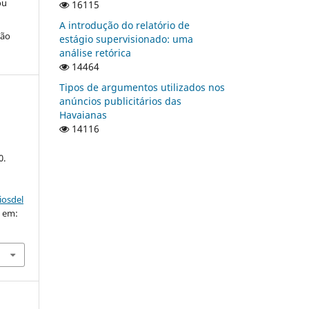
ou
16115
A introdução do relatório de
ção
estágio supervisionado: uma
análise retórica
14464
Tipos de argumentos utilizados nos
anúncios publicitários das
Havaianas
14116
0.
iosdel
o em: