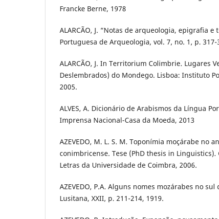
Francke Berne, 1978
ALARCÃO, J. “Notas de arqueologia, epigrafia e t
Portuguesa de Arqueologia, vol. 7, no. 1, p. 317-
ALARCÃO, J. In Territorium Colimbrie. Lugares V
Deslembrados) do Mondego. Lisboa: Instituto P
2005.
ALVES, A. Dicionário de Arabismos da Língua Po
Imprensa Nacional-Casa da Moeda, 2013
AZEVEDO, M. L. S. M. Toponímia moçárabe no a
conimbricense. Tese (PhD thesis in Linguistics)
Letras da Universidade de Coimbra, 2006.
AZEVEDO, P.A. Alguns nomes mozárabes no sul d
Lusitana, XXII, p. 211-214, 1919.