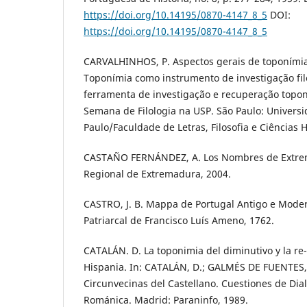
https://doi.org/10.14195/0870-4147_8_5
DOI:
https://doi.org/10.14195/0870-4147_8_5
CARVALHINHOS, P. Aspectos gerais de toponímia 
Toponímia como instrumento de investigação filo
ferramenta de investigação e recuperação toponí
Semana de Filologia na USP. São Paulo: Univers
Paulo/Faculdade de Letras, Filosofia e Ciências 
CASTAÑO FERNÁNDEZ, A. Los Nombres de Extrem
Regional de Extremadura, 2004.
CASTRO, J. B. Mappa de Portugal Antigo e Moder
Patriarcal de Francisco Luís Ameno, 1762.
CATALÁN. D. La toponimia del diminutivo y la re
Hispania. In: CATALÁN, D.; GALMÉS DE FUENTES,
Circunvecinas del Castellano. Cuestiones de Dia
Románica. Madrid: Paraninfo, 1989.