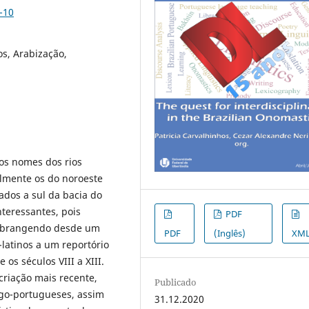
-10
os, Arabização,
os nomes dos rios
lmente os do noroeste
ados a sul da bacia do
teressantes, pois
PDF
 abrangendo desde um
PDF
(Inglês)
XM
latinos a um reportório
 os séculos VIII a XIII.
riação mais recente,
Publicado
ego-portugueses, assim
31.12.2020