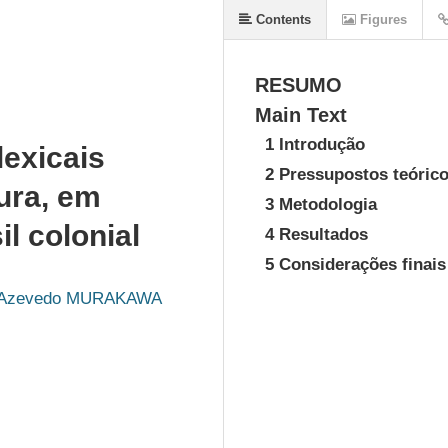
Contents
Figures
RESUMO
Main Text
1 Introdução
exicais
2 Pressupostos teóric
cura, em
3 Metodologia
l colonial
4 Resultados
5 Considerações finais
da Azevedo MURAKAWA