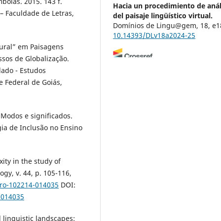
bolas. 2015. 143 f.
Hacia un procedimiento de anál
– Faculdade de Letras,
del paisaje lingüístico virtual.
Domínios de Lingu@gem, 18, e1
10.14393/DLv18a2024-25
Rural” em Paisagens
ssos de Globalização.
lado - Estudos
Kelly Cristina Nascimento Day
(
e Federal de Goiás,
PAISAGEM LINGUÍSTICA: UM 
OLHAR PARA OS ESPAÇOS
URBANOS (E FRONTEIRIÇOS).
W
REVISTA SOCIODIALETO, 14(41), 
Modos e significados.
10.61389/sociodialeto.v14i41.88
ogia de Inclusão no Ensino
ty in the study of
gy, v. 44, p. 105-116,
hro-102214-014035
DOI:
-014035
linguistic landscapes: