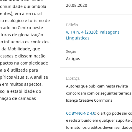
20.08.2020
 comunidade quilombola
entes), em área rural
mo ecológico e turismo de
Edição
rrado no Centro-oeste
v. 14 n. 4 (2020): Paisagens
uturas de globalização
Linguísticas
o influencia os contextos.
a da Mobilidade, que
Seção
pessoas e disseminação
Artigos
mpactos na complexidade
ala é utilizada para
íricos visuais. A análise
Licença
m em muitos aspectos,
Autores que publicam nesta revista
o, a estabilidade do
concordam com os seguintes termos
enação de camadas
licença Creative Commons
CC BY-NC-ND 4.0
: o artigo pode ser c
e redistribuído em qualquer suporte 
formato; os créditos devem ser dado