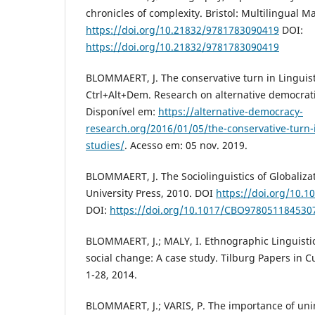
chronicles of complexity. Bristol: Multilingual M
https://doi.org/10.21832/9781783090419
DOI:
https://doi.org/10.21832/9781783090419
BLOMMAERT, J. The conservative turn in Linguis
Ctrl+Alt+Dem. Research on alternative democratic
Disponível em:
https://alternative-democracy-
research.org/2016/01/05/the-conservative-turn-i
studies/
. Acesso em: 05 nov. 2019.
BLOMMAERT, J. The Sociolinguistics of Globaliza
University Press, 2010. DOI
https://doi.org/10.
DOI:
https://doi.org/10.1017/CBO978051184530
BLOMMAERT, J.; MALY, I. Ethnographic Linguisti
social change: A case study. Tilburg Papers in Cu
1-28, 2014.
BLOMMAERT, J.; VARIS, P. The importance of un