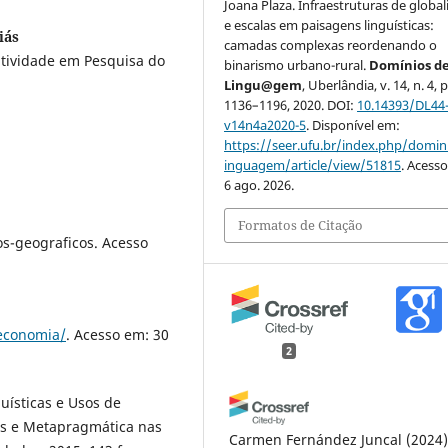
Joana Plaza. Infraestruturas de global
e escalas em paisagens linguísticas:
iás
camadas complexas reordenando o
utividade em Pesquisa do
binarismo urbano-rural.
Domínios d
Lingu@gem
, Uberlândia, v. 14, n. 4, p
1136–1196, 2020. DOI:
10.14393/DL44
v14n4a2020-5
. Disponível em:
https://seer.ufu.br/index.php/domin
inguagem/article/view/51815
. Acess
6 ago. 2026.
:
Formatos de Citação
s-geograficos. Acesso
/economia/
. Acesso em: 30
2
uísticas e Usos de
las e Metapragmática nas
Carmen Fernández Juncal
(2024