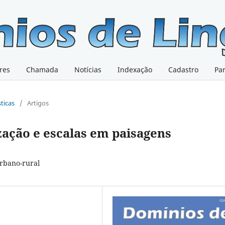
res
Chamada
Notícias
Indexação
Cadastro
Pa
sticas
/
Artigos
zação e escalas em paisagens
rbano-rural