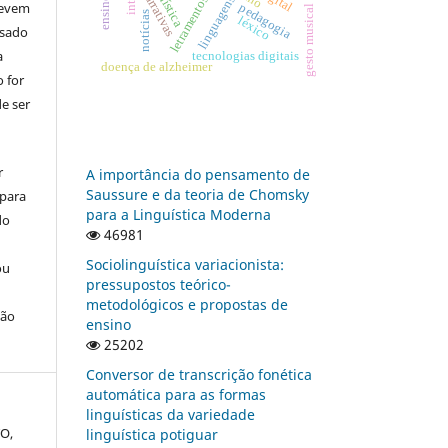
narrativas
linguagens
letramentos
devem
pedagogia
gesto musical
notícias
léxico
usado
a
tecnologias digitais
doença de alzheimer
 for
e ser
r
A importância do pensamento de
Saussure e da teoria de Chomsky
 para
para a Linguística Moderna
do
46981
Sociolinguística variacionista:
ou
pressupostos teórico-
metodológicos e propostas de
ção
ensino
25202
Conversor de transcrição fonética
automática para as formas
linguísticas da variedade
TO,
linguística potiguar