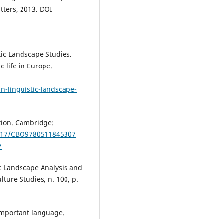
atters, 2013. DOI
tic Landscape Studies.
 life in Europe.
n-linguistic-landscape-
tion. Cambridge:
1017/CBO9780511845307
7
c Landscape Analysis and
lture Studies, n. 100, p.
important language.