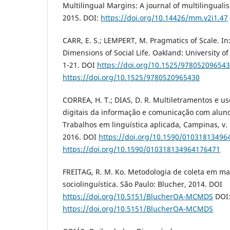
Multilingual Margins: A journal of multilinguali
2015. DOI:
https://doi.org/10.14426/mm.v2i1.47
CARR, E. S.; LEMPERT, M. Pragmatics of Scale. In
Dimensions of Social Life. Oakland: University of 
1-21. DOI
https://doi.org/10.1525/97805209654
https://doi.org/10.1525/9780520965430
CORREA, H. T.; DIAS, D. R. Multiletramentos e us
digitais da informação e comunicação com aluno
Trabalhos em linguística aplicada, Campinas, v. 5
2016. DOI
https://doi.org/10.1590/01031813496
https://doi.org/10.1590/010318134964176471
FREITAG, R. M. Ko. Metodologia de coleta em m
sociolinguística. São Paulo: Blucher, 2014. DOI
https://doi.org/10.5151/BlucherOA-MCMDS
DOI
https://doi.org/10.5151/BlucherOA-MCMDS