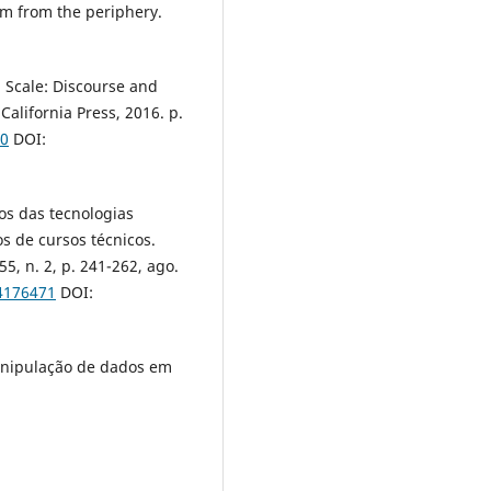
sm from the periphery.
: Scale: Discourse and
California Press, 2016. p.
30
DOI:
os das tecnologias
s de cursos técnicos.
5, n. 2, p. 241-262, ago.
4176471
DOI:
anipulação de dados em
: