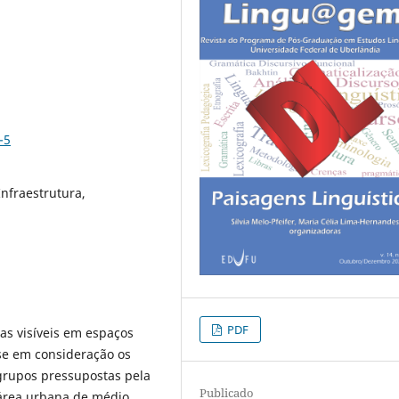
-5
Infraestrutura,
PDF
cas visíveis em espaços
-se em consideração os
 grupos pressupostas pela
Publicado
 área urbana de médio