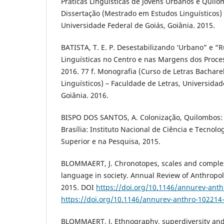
Práticas Linguísticas de Jovens Urbanos e Quilom
Dissertação (Mestrado em Estudos Linguísticos) 
Universidade Federal de Goiás, Goiânia. 2015.
BATISTA, T. E. P. Desestabilizando ‘Urbano” e “
Linguísticas no Centro e nas Margens dos Proce
2016. 77 f. Monografia (Curso de Letras Bachare
Linguísticos) – Faculdade de Letras, Universidad
Goiânia. 2016.
BISPO DOS SANTOS, A. Colonização, Quilombos: 
Brasília: Instituto Nacional de Ciência e Tecnol
Superior e na Pesquisa, 2015.
BLOMMAERT, J. Chronotopes, scales and complexi
language in society. Annual Review of Anthropolo
2015. DOI
https://doi.org/10.1146/annurev-ant
https://doi.org/10.1146/annurev-anthro-102214
BLOMMAERT, J. Ethnography, superdiversity and 