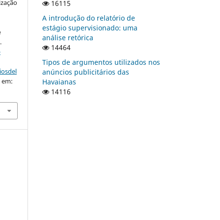
ização
16115
A introdução do relatório de
estágio supervisionado: uma
e
análise retórica
.
14464
-
Tipos de argumentos utilizados nos
iosdel
anúncios publicitários das
o em:
Havaianas
14116
)