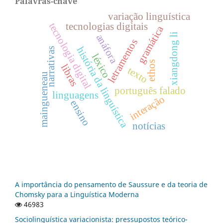
Palavras-chave
variação linguística
tecnologias digitais
tecnologia digital
gramática
xiangdong li
anáfora
letramentos
história da linguística
narrativas
léxico
ethos
libras
texto
maingueneau
português falado
linguagens
interação
ensino
notícias
A importância do pensamento de Saussure e da teoria de
Chomsky para a Linguística Moderna
46983
Sociolinguística variacionista: pressupostos teórico-