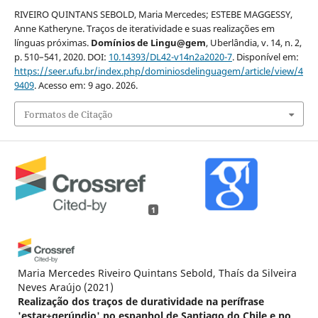
RIVEIRO QUINTANS SEBOLD, Maria Mercedes; ESTEBE MAGGESSY,
Anne Katheryne. Traços de iteratividade e suas realizações em
línguas próximas.
Domínios de Lingu@gem
, Uberlândia, v. 14, n. 2,
p. 510–541, 2020. DOI:
10.14393/DL42-v14n2a2020-7
. Disponível em:
https://seer.ufu.br/index.php/dominiosdelinguagem/article/view/4
9409
. Acesso em: 9 ago. 2026.
Formatos de Citação
1
Maria Mercedes Riveiro Quintans Sebold, Thaís da Silveira
Neves Araújo
(2021)
Realização dos traços de duratividade na perífrase
'estar+gerúndio' no espanhol de Santiago do Chile e no