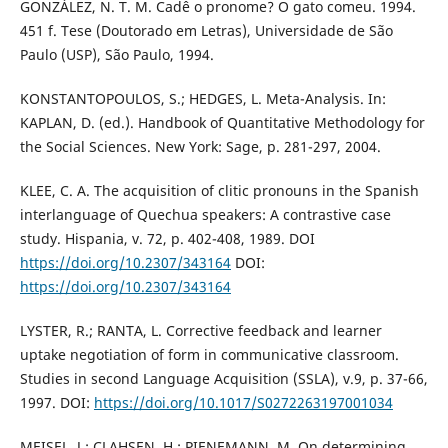
GONZÁLEZ, N. T. M. Cadê o pronome? O gato comeu. 1994.
451 f. Tese (Doutorado em Letras), Universidade de São
Paulo (USP), São Paulo, 1994.
KONSTANTOPOULOS, S.; HEDGES, L. Meta-Analysis. In:
KAPLAN, D. (ed.). Handbook of Quantitative Methodology for
the Social Sciences. New York: Sage, p. 281-297, 2004.
KLEE, C. A. The acquisition of clitic pronouns in the Spanish
interlanguage of Quechua speakers: A contrastive case
study. Hispania, v. 72, p. 402-408, 1989. DOI
https://doi.org/10.2307/343164
DOI:
https://doi.org/10.2307/343164
LYSTER, R.; RANTA, L. Corrective feedback and learner
uptake negotiation of form in communicative classroom.
Studies in second Language Acquisition (SSLA), v.9, p. 37-66,
1997. DOI:
https://doi.org/10.1017/S0272263197001034
MEISEL, J.; CLAHSEN, H.; PIENEMANN, M. On determining