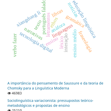
português falado
educação linguística
notícias
libras
xiangdong li
letramentos
gramática
ethos
texto
anáfora
linguagens
narrativas
ensino médio
fraseologia
tecnologia digital
interação
verbo fazer
ensino
léxico
A importância do pensamento de Saussure e da teoria de
Chomsky para a Linguística Moderna
46983
Sociolinguística variacionista: pressupostos teórico-
metodológicos e propostas de ensino
25210