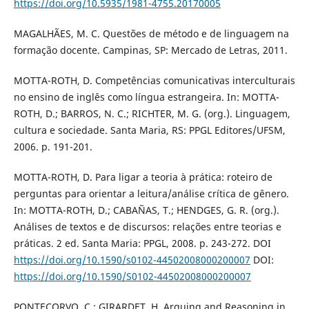
https://doi.org/10.5935/1981-4755.20170005
MAGALHÃES, M. C. Questões de método e de linguagem na
formação docente. Campinas, SP: Mercado de Letras, 2011.
MOTTA-ROTH, D. Competências comunicativas interculturais
no ensino de inglês como língua estrangeira. In: MOTTA-
ROTH, D.; BARROS, N. C.; RICHTER, M. G. (org.). Linguagem,
cultura e sociedade. Santa Maria, RS: PPGL Editores/UFSM,
2006. p. 191-201.
MOTTA-ROTH, D. Para ligar a teoria à prática: roteiro de
perguntas para orientar a leitura/análise crítica de gênero.
In: MOTTA-ROTH, D.; CABAÑAS, T.; HENDGES, G. R. (org.).
Análises de textos e de discursos: relações entre teorias e
práticas. 2 ed. Santa Maria: PPGL, 2008. p. 243-272. DOI
https://doi.org/10.1590/s0102-44502008000200007
DOI:
https://doi.org/10.1590/S0102-44502008000200007
PONTECORVO, C.; GIRARDET, H. Arguing and Reasoning in