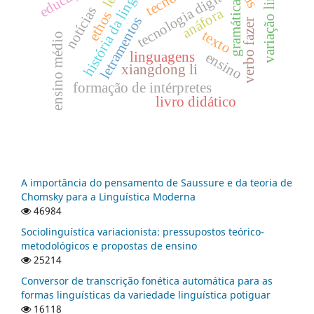
variação linguística
história da linguística
tecnologia digital
gramática
notícias
anáfora
ethos
letramentos
verbo fazer
texto
ensino médio
linguagens
ensino
xiangdong li
formação de intérpretes
livro didático
A importância do pensamento de Saussure e da teoria de
Chomsky para a Linguística Moderna
46984
Sociolinguística variacionista: pressupostos teórico-
metodológicos e propostas de ensino
25214
Conversor de transcrição fonética automática para as
formas linguísticas da variedade linguística potiguar
16118