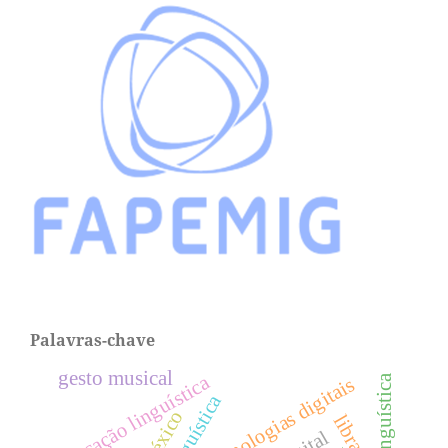
Palavras-chave
gesto musical
educação linguística
tecnologias digitais
léxico
libras