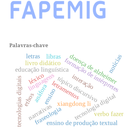
Palavras-chave
doença de alzheimer
letras
notícias
libras
formação de intérpretes
livro didático
educação linguística
léxico
linguagens
interação
tópico discursivo
tecnologias digitais
letramentos
anáfora
ensino
ethos
tecnologia digital
xiangdong li
narrativas
fraseologia
verbo fazer
ensino de produção textual