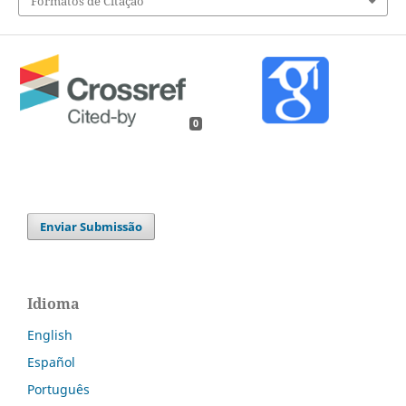
Formatos de Citação
0
Enviar Submissão
Idioma
English
Español
Português