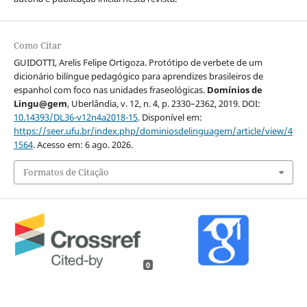
Como Citar
GUIDOTTI, Arelis Felipe Ortigoza. Protótipo de verbete de um
dicionário bilíngue pedagógico para aprendizes brasileiros de
espanhol com foco nas unidades fraseológicas.
Domínios de
Lingu@gem
, Uberlândia, v. 12, n. 4, p. 2330–2362, 2019. DOI:
10.14393/DL36-v12n4a2018-15
. Disponível em:
https://seer.ufu.br/index.php/dominiosdelinguagem/article/view/4
1564
. Acesso em: 6 ago. 2026.
Formatos de Citação
0