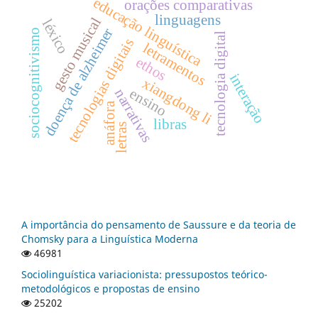
educação linguística
orações comparativas
linguagens
gesto musical
léxico
doença de alzheimer
sociocognitivismo
tecnologia digital
tecnologias digitais
letramentos
ethos
interação
xiangdong li
ensino
narrativas
anáfora
libras
letras
A importância do pensamento de Saussure e da teoria de
Chomsky para a Linguística Moderna
46981
Sociolinguística variacionista: pressupostos teórico-
metodológicos e propostas de ensino
25202