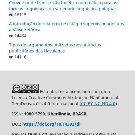
Conversor de transcrição fonética automática para as
formas linguísticas da variedade linguística potiguar
16115
A introdução do relatório de estágio supervisionado: uma
análise retórica
14464
Tipos de argumentos utilizados nos anúncios
publicitários das Havaianas
14116
Esta obra está licenciada com uma
Licença Creative Commons Atribuição-NãoComercial-
SemDerivações 4.0 Internacional (
CC BY-NC-ND 4.0
).
ISSN:
1980-5799. Uberlândia, BRASIL.
DOI:
https://doi.org/10.14393/dl
Revista
Qualis A2
, avaliação quadrienal CAPES 2024.