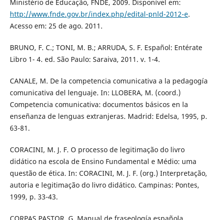
Ministério de Educação, FNDE, 2009. Disponível em:
http://www.fnde.gov.br/index.php/edital-pnld-2012-e
.
Acesso em: 25 de ago. 2011.
BRUNO, F. C.; TONI, M. B.; ARRUDA, S. F. Español: Entérate
Libro 1- 4. ed. São Paulo: Saraiva, 2011. v. 1-4.
CANALE, M. De la competencia comunicativa a la pedagogía
comunicativa del lenguaje. In: LLOBERA, M. (coord.)
Competencia comunicativa: documentos básicos en la
enseñanza de lenguas extranjeras. Madrid: Edelsa, 1995, p.
63-81.
CORACINI, M. J. F. O processo de legitimação do livro
didático na escola de Ensino Fundamental e Médio: uma
questão de ética. In: CORACINI, M. J. F. (org.) Interpretação,
autoria e legitimação do livro didático. Campinas: Pontes,
1999, p. 33-43.
CORPAS PASTOR, G. Manual de fraseología española.