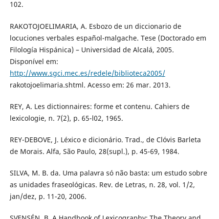
102.
RAKOTOJOELIMARIA, A. Esbozo de un diccionario de
locuciones verbales español-malgache. Tese (Doctorado em
Filología Hispánica) – Universidad de Alcalá, 2005.
Disponível em:
http://www.sgci.mec.es/redele/biblioteca2005/
rakotojoelimaria.shtml. Acesso em: 26 mar. 2013.
REY, A. Les dictionnaires: forme et contenu. Cahiers de
lexicologie, n. 7(2), p. 65-l02, 1965.
REY-DEBOVE, J. Léxico e dicionário. Trad., de Clóvis Barleta
de Morais. Alfa, São Paulo, 28(supl.), p. 45-69, 1984.
SILVA, M. B. da. Uma palavra só não basta: um estudo sobre
as unidades fraseológicas. Rev. de Letras, n. 28, vol. 1/2,
jan/dez, p. 11-20, 2006.
SVENSÉN, B. A Handbook of Lexicography: The Theory and