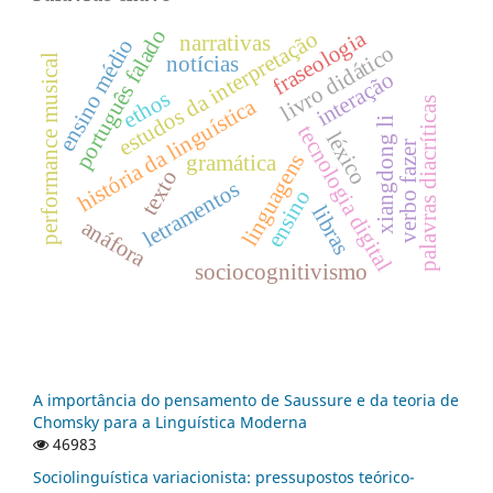
português falado
fraseologia
estudos da interpretação
narrativas
ensino médio
livro didático
notícias
performance musical
interação
ethos
história da linguística
palavras diacríticas
xiangdong li
tecnologia digital
léxico
verbo fazer
linguagens
gramática
texto
letramentos
ensino
libras
anáfora
sociocognitivismo
A importância do pensamento de Saussure e da teoria de
Chomsky para a Linguística Moderna
46983
Sociolinguística variacionista: pressupostos teórico-