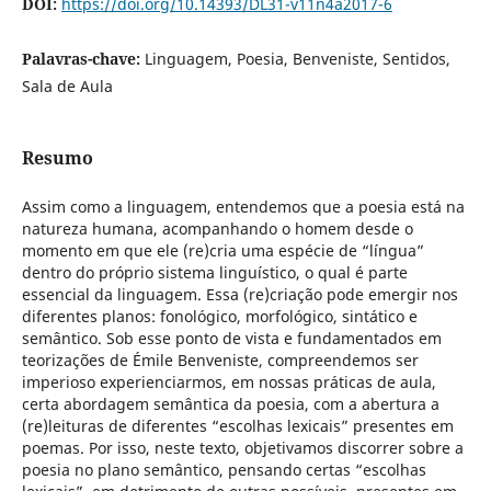
DOI:
https://doi.org/10.14393/DL31-v11n4a2017-6
Palavras-chave:
Linguagem, Poesia, Benveniste, Sentidos,
Sala de Aula
Resumo
Assim como a linguagem, entendemos que a poesia está na
natureza humana, acompanhando o homem desde o
momento em que ele (re)cria uma espécie de “língua”
dentro do próprio sistema linguístico, o qual é parte
essencial da linguagem. Essa (re)criação pode emergir nos
diferentes planos: fonológico, morfológico, sintático e
semântico. Sob esse ponto de vista e fundamentados em
teorizações de Émile Benveniste, compreendemos ser
imperioso experienciarmos, em nossas práticas de aula,
certa abordagem semântica da poesia, com a abertura a
(re)leituras de diferentes “escolhas lexicais” presentes em
poemas. Por isso, neste texto, objetivamos discorrer sobre a
poesia no plano semântico, pensando certas “escolhas