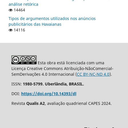
análise retórica
14464
Tipos de argumentos utilizados nos anúncios
publicitários das Havaianas
14116
Esta obra está licenciada com uma
Licença Creative Commons Atribuição-NãoComercial-
SemDerivações 4.0 Internacional (
CC BY-NC-ND 4.0
).
ISSN:
1980-5799. Uberlândia, BRASIL.
DOI:
https://doi.org/10.14393/dl
Revista
Qualis A2
, avaliação quadrienal CAPES 2024.