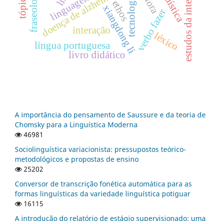
estudos da interpretação
tecnologia digital
fraseologia
doença de alzheimer
linguagens
ethos
xiangdong li
verbo fazer
interação
léxico
língua portuguesa
livro didático
A importância do pensamento de Saussure e da teoria de
Chomsky para a Linguística Moderna
46981
Sociolinguística variacionista: pressupostos teórico-
metodológicos e propostas de ensino
25202
Conversor de transcrição fonética automática para as
formas linguísticas da variedade linguística potiguar
16115
A introdução do relatório de estágio supervisionado: uma