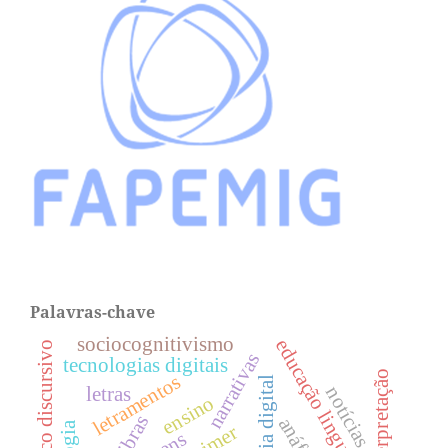
Palavras-chave
sociocognitivismo
educação linguística
tópico discursivo
narrativas
tecnologias digitais
letramentos
notícias
letras
ensino
libras
anáfora