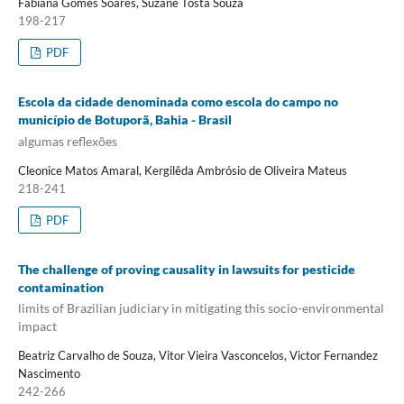
Fabiana Gomes Soares, Suzane Tosta Souza
198-217
PDF
Escola da cidade denominada como escola do campo no
município de Botuporã, Bahia - Brasil
algumas reflexões
Cleonice Matos Amaral, Kergilêda Ambrósio de Oliveira Mateus
218-241
PDF
The challenge of proving causality in lawsuits for pesticide
contamination
limits of Brazilian judiciary in mitigating this socio-environmental
impact
Beatriz Carvalho de Souza, Vitor Vieira Vasconcelos, Victor Fernandez
Nascimento
242-266