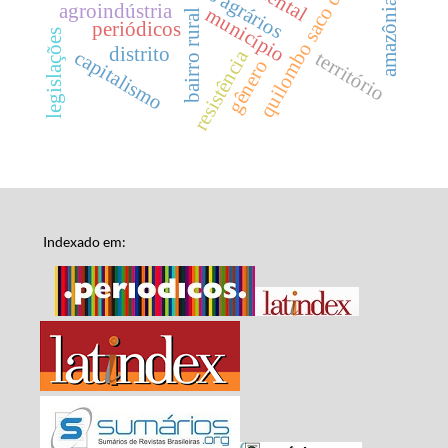
quilombo saco das almas
agroindústria
município
bairro rural
periódicos
legislações
distrito
resistência
capitalismo
território
gênero
Indexado em: