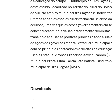
e a educação do campo. O município de Três Lagoas (
deste estudo, localizado no Território Rural do Bols
do Sul. No âmbito municipal três-lagoense, houve for
últimos anos e as escolas rurais tornaram-se alvos d
celulose, uma vez que as ações governamentais em te
concentração fundiária são praticamente diminutas. 
trabalho é analisar as políticas públicas e toda a sua
de ações dos governos federal, estadual e municipal
com os princípios norteadores e direitos da educaçã
Escola Estadual Afonso Francisco Xavier Trannin (Dis
Municipal Profa. Elma Garcia Lata Batista (Distrito d
município de Três Lagoas (MS).Â
Downloads