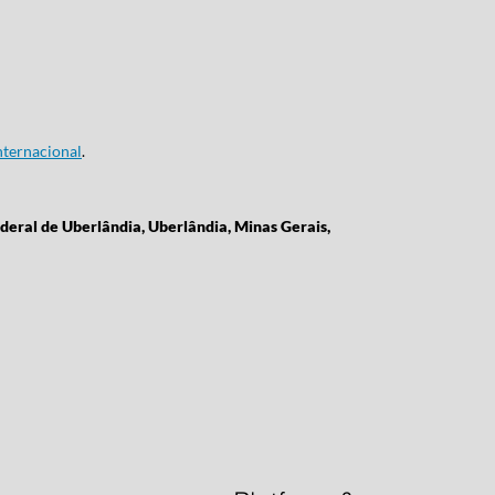
ternacional
.
deral de Uberlândia, Uberlândia, Minas Gerais,