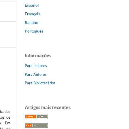
Español
Français
Italiano
Português
Informações
Para Leitores
Para Autores
Para Bibliotecários
Artigos mais recentes
icados
tos de
ta. Em
sta de