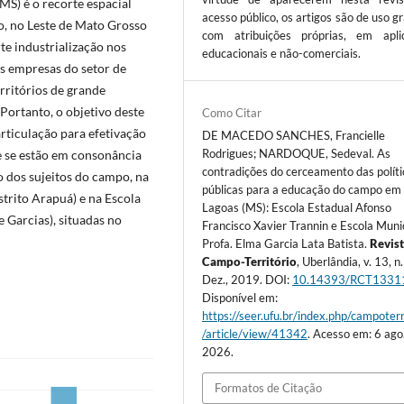
MS) é o recorte espacial
acesso público, os artigos são de uso gr
ão, no Leste de Mato Grosso
com atribuições próprias, em apli
te industrialização nos
educacionais e não-comerciais.
as empresas do setor de
rritórios de grande
Portanto, o objetivo deste
Como Citar
 articulação para efetivação
DE MACEDO SANCHES, Francielle
Rodrigues; NARDOQUE, Sedeval. As
 e se estão em consonância
contradições do cerceamento das políti
o dos sujeitos do campo, na
públicas para a educação do campo em
trito Arapuá) e na Escola
Lagoas (MS): Escola Estadual Afonso
e Garcias), situadas no
Francisco Xavier Trannin e Escola Muni
Profa. Elma Garcia Lata Batista.
Revis
Campo-Território
, Uberlândia, v. 13, n
Dez., 2019. DOI:
10.14393/RCT1331
Disponível em:
https://seer.ufu.br/index.php/campoterr
/article/view/41342
. Acesso em: 6 ago
2026.
Formatos de Citação