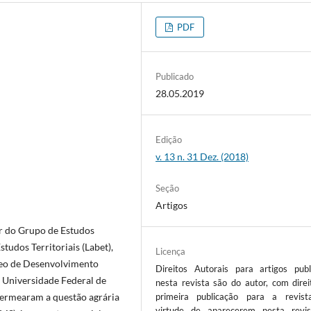
PDF
Publicado
28.05.2019
Edição
v. 13 n. 31 Dez. (2018)
Seção
Artigos
tir do Grupo de Estudos
studos Territoriais (Labet),
Licença
leo de Desenvolvimento
Direitos Autorais para artigos publ
a Universidade Federal de
nesta revista são do autor, com direi
ermearam a questão agrária
primeira publicação para a revis
virtude de aparecerem nesta revi