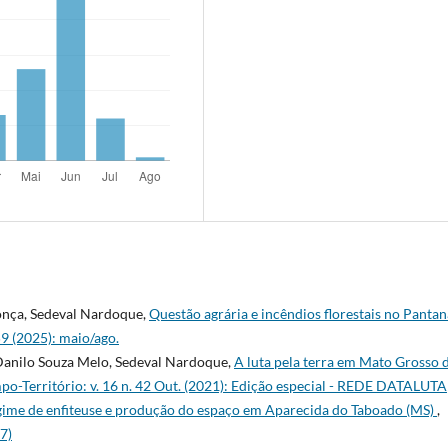
onça, Sedeval Nardoque,
Questão agrária e incêndios florestais no Pantan
59 (2025): maio/ago.
 Danilo Souza Melo, Sedeval Nardoque,
A luta pela terra em Mato Grosso 
po-Território: v. 16 n. 42 Out. (2021): Edição especial - REDE DATALUTA
ime de enfiteuse e produção do espaço em Aparecida do Taboado (MS)
,
7)