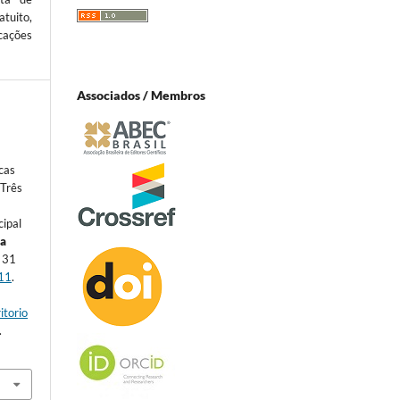
atuito,
cações
Associados / Membros
cas
 Três
cipal
ta
. 31
11
.
itorio
.