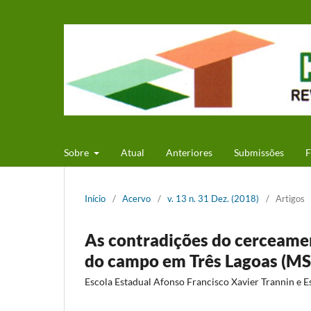
Sobre
Atual
Anteriores
Submissões
F
Início
/
Acervo
/
v. 13 n. 31 Dez. (2018)
/
Artigos
As contradições do cerceamen
do campo em Três Lagoas (MS
Escola Estadual Afonso Francisco Xavier Trannin e E