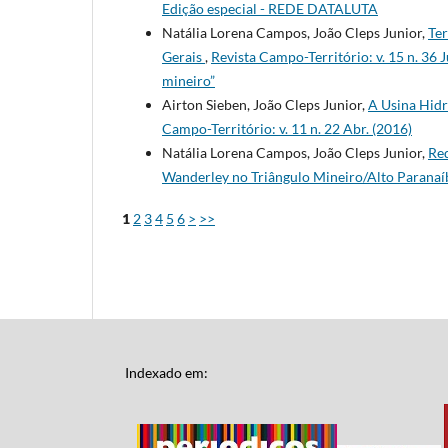
Edição especial - REDE DATALUTA
Natália Lorena Campos, João Cleps Junior,
Ter
Gerais
,
Revista Campo-Território: v. 15 n. 36 
mineiro”
Airton Sieben, João Cleps Junior,
A Usina Hidre
Campo-Território: v. 11 n. 22 Abr. (2016)
Natália Lorena Campos, João Cleps Junior,
Red
Wanderley no Triângulo Mineiro/Alto Paran
1
2
3
4
5
6
>
>>
Indexado em: