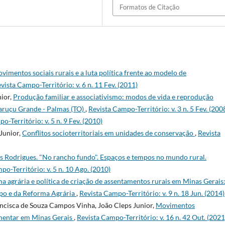
Formatos de Citação
vimentos sociais rurais e a luta política frente ao modelo de
vista Campo-Território: v. 6 n. 11 Fev. (2011)
nior,
Produção familiar e associativismo: modos de vida e reprodução
aruçu Grande - Palmas (TO)
,
Revista Campo-Território: v. 3 n. 5 Fev. (200
o-Território: v. 5 n. 9 Fev. (2010)
Junior,
Conflitos socioterritoriais em unidades de conservação
,
Revista
Rodrigues. "No rancho fundo". Espaços e tempos no mundo rural.
po-Território: v. 5 n. 10 Ago. (2010)
rma agrária e política de criação de assentamentos rurais em Minas Gerais
mpo e da Reforma Agrária
,
Revista Campo-Território: v. 9 n. 18 Jun. (2014)
ancisca de Souza Campos Vinha, João Cleps Junior,
Movimentos
limentar em Minas Gerais
,
Revista Campo-Território: v. 16 n. 42 Out. (2021