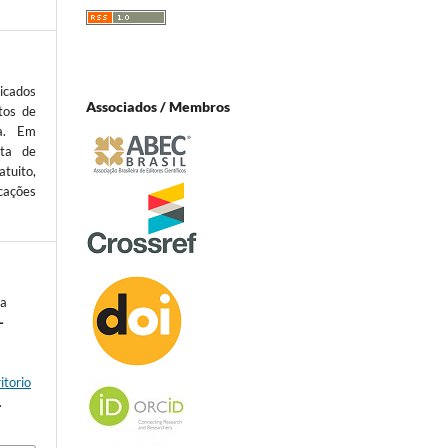
icados
Associados / Membros
tos de
ta. Em
sta de
atuito,
cações
ia
-
,
itorio
.