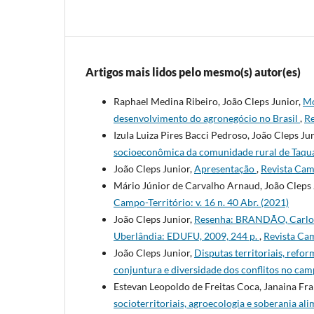
Artigos mais lidos pelo mesmo(s) autor(es)
Raphael Medina Ribeiro, João Cleps Junior,
Mo
desenvolvimento do agronegócio no Brasil
,
Re
Izula Luiza Pires Bacci Pedroso, João Cleps Ju
socioeconômica da comunidade rural de Taqu
João Cleps Junior,
Apresentação
,
Revista Camp
Mário Júnior de Carvalho Arnaud, João Cleps 
Campo-Território: v. 16 n. 40 Abr. (2021)
João Cleps Junior,
Resenha: BRANDÃO, Carlos 
Uberlândia: EDUFU, 2009, 244 p.
,
Revista Cam
João Cleps Junior,
Disputas territoriais, refo
conjuntura e diversidade dos conflitos no ca
Estevan Leopoldo de Freitas Coca, Janaina Fr
socioterritoriais, agroecologia e soberania a