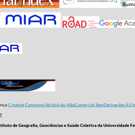
cença
Creative Commons Atribuição-NãoComercial-SemDerivações 4.0 In
CT
stituto de Geografia, Geociências e Saúde Coletiva da Universidade Fe