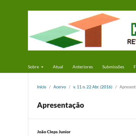
Sobre
Atual
Anteriores
Submissões
F
Início
/
Acervo
/
v. 11 n. 22 Abr. (2016)
/
Apresent
Apresentação
João Cleps Junior