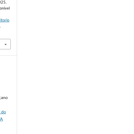
025.
ponível
itorio
.
nçano
o do
TA