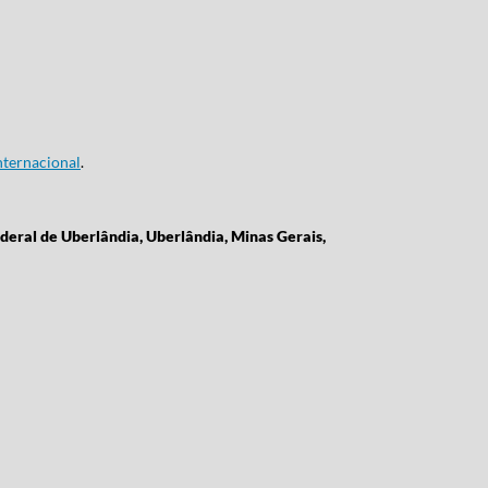
ternacional
.
deral de Uberlândia, Uberlândia, Minas Gerais,