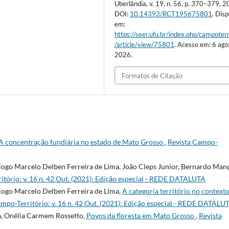
Uberlândia, v. 19, n. 56, p. 370–379, 2
DOI:
10.14393/RCT195675801
. Dis
em:
https://seer.ufu.br/index.php/campoterr
/article/view/75801
. Acesso em: 6 ago
2026.
Formatos de Citação
A concentração fundiária no estado de Mato Grosso
,
Revista Campo-
iogo Marcelo Delben Ferreira de Lima, João Cleps Junior, Bernardo Ma
itório: v. 16 n. 42 Out. (2021): Edição especial - REDE DATALUTA
iogo Marcelo Delben Ferreira de Lima,
A categoria território no context
mpo-Território: v. 16 n. 42 Out. (2021): Edição especial - REDE DATALU
a, Onélia Carmem Rossetto,
Povos da floresta em Mato Grosso
,
Revista
.