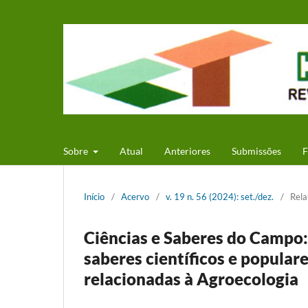
Sobre
Atual
Anteriores
Submissões
F
Início
/
Acervo
/
v. 19 n. 56 (2024): set./dez.
/
Rela
Ciências e Saberes do Campo:
saberes científicos e popular
relacionadas à Agroecologia