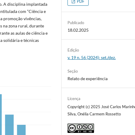
PDF
. A disciplina implantada
ntitulada com “Ciência e
 a promoção vivências,
Publicado
s na zona rural, durante
18.02.2025
rante as aulas de ciência e
 solidária e técnicas
Edição
v. 19 n. 56 (2024): set./dez.
Seção
Relato de experiência
Licença
Copyright (c) 2025 José Carlos Marinh
Silva, Onélia Carmem Rossetto