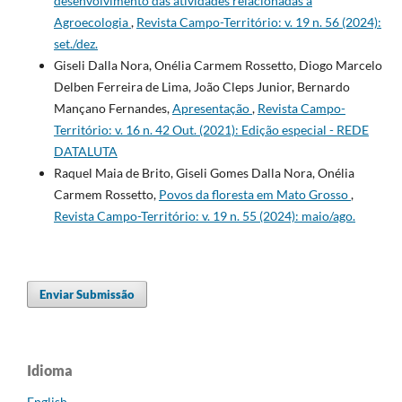
desenvolvimento das atividades relacionadas à
Agroecologia
,
Revista Campo-Território: v. 19 n. 56 (2024):
set./dez.
Giseli Dalla Nora, Onélia Carmem Rossetto, Diogo Marcelo
Delben Ferreira de Lima, João Cleps Junior, Bernardo
Mançano Fernandes,
Apresentação
,
Revista Campo-
Território: v. 16 n. 42 Out. (2021): Edição especial - REDE
DATALUTA
Raquel Maia de Brito, Giseli Gomes Dalla Nora, Onélia
Carmem Rossetto,
Povos da floresta em Mato Grosso
,
Revista Campo-Território: v. 19 n. 55 (2024): maio/ago.
Enviar Submissão
Idioma
English