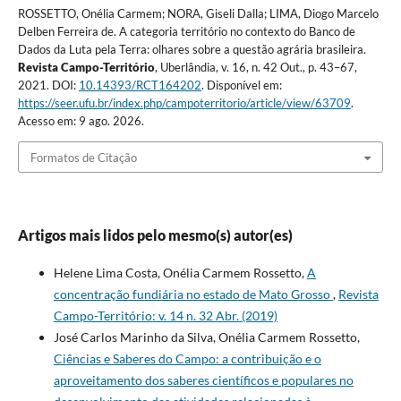
ROSSETTO, Onélia Carmem; NORA, Giseli Dalla; LIMA, Diogo Marcelo
Delben Ferreira de. A categoria território no contexto do Banco de
Dados da Luta pela Terra: olhares sobre a questão agrária brasileira.
Revista Campo-Território
, Uberlândia, v. 16, n. 42 Out., p. 43–67,
2021. DOI:
10.14393/RCT164202
. Disponível em:
https://seer.ufu.br/index.php/campoterritorio/article/view/63709
.
Acesso em: 9 ago. 2026.
Formatos de Citação
Artigos mais lidos pelo mesmo(s) autor(es)
Helene Lima Costa, Onélia Carmem Rossetto,
A
concentração fundiária no estado de Mato Grosso
,
Revista
Campo-Território: v. 14 n. 32 Abr. (2019)
José Carlos Marinho da Silva, Onélia Carmem Rossetto,
Ciências e Saberes do Campo: a contribuição e o
aproveitamento dos saberes científicos e populares no