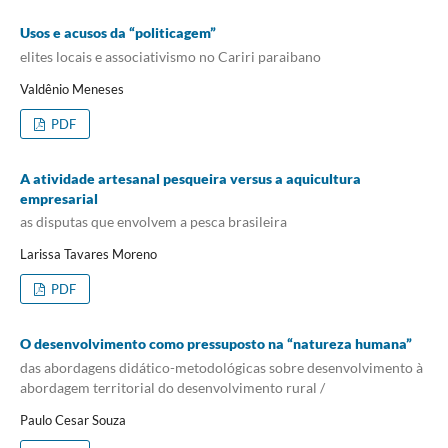
Usos e acusos da “politicagem”
elites locais e associativismo no Cariri paraibano
Valdênio Meneses
PDF
A atividade artesanal pesqueira versus a aquicultura
empresarial
as disputas que envolvem a pesca brasileira
Larissa Tavares Moreno
PDF
O desenvolvimento como pressuposto na “natureza humana”
das abordagens didático-metodológicas sobre desenvolvimento à
abordagem territorial do desenvolvimento rural /
Paulo Cesar Souza