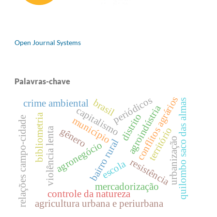
Open Journal Systems
Palavras-chave
conflitos agrários
periódicos
brasil
quilombo saco das almas
crime ambiental
agroindústria
capitalismo
distrito
bibliometria
município
relações campo-cidade
território
violência lenta
gênero
urbanização
bairro rural
agronegócio
resistência
escola
mercadorização
controle da natureza
agricultura urbana e periurbana