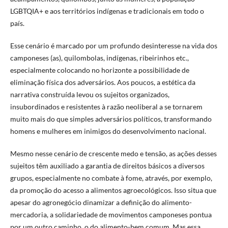
LGBTQIA+ e aos territórios indígenas e tradicionais em todo o
país.
Esse cenário é marcado por um profundo desinteresse na vida dos
camponeses (as), quilombolas, indígenas, ribeirinhos etc.,
especialmente colocando no horizonte a possibilidade de
eliminação física dos adversários. Aos poucos, a estética da
narrativa construída levou os sujeitos organizados,
insubordinados e resistentes à razão neoliberal a se tornarem
muito mais do que simples adversários políticos, transformando
homens e mulheres em inimigos do desenvolvimento nacional.
Mesmo nesse cenário de crescente medo e tensão, as ações desses
sujeitos têm auxiliado a garantia de direitos básicos a diversos
grupos, especialmente no combate à fome, através, por exemplo,
da promoção do acesso a alimentos agroecológicos. Isso situa que
apesar do agronegócio dinamizar a definição do alimento-
mercadoria, a solidariedade de movimentos camponeses pontua
por um outro caminho, o do alimento-bem comum. Mas essa