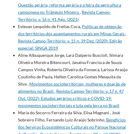
Questão agrária, reforma agrária e a feira da agricultura
camponesa no Triângulo Mineiro
,
Revista Campo-
Território: v. 16 n. 41 Ago. (2021)
Estevan Leopoldo de Freitas Coca,
Políticas de obtenção
dos territórios dos assentamentos rurais em Minas Gerais
,
Revista Campo-Território: v. 15 n. 39 Dez. (2020): Edição
especial: SINGA 2019
Aline Albuquerque Jorge, Lara Dalperio Buscioli, Silmara
Oliveira Moreira Bitencourt, Janaina Francisca de Souza
Campos Vinha, Roberta Oliveira da Fonseca, Larissa Araújo
Coutinho de Paula, Hellen Carolina Gomes Mesquita da
Silva ,
Movimentos socioterritoriais, mulheres e doação de
alimentos no Brasil
,
Revista Campo-Território: v. 17 n. 47
Out. (2022): Estudos agrários críticos e COVID-19:
movimentos socioterritoriais e luta pela terra no Brasil
Maria do Socorro Ferreira da Silva, Elisa Magnani , José
Sobreiro Filho, Fernando Luiz Araújo Sobrinho,
Benefícios
dos Serviços Ecossistêmicos Culturais no Parque Nacional