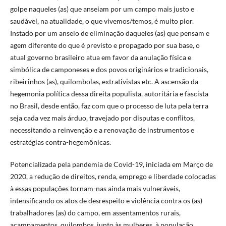
golpe naqueles (as) que anseiam por um campo mais justo e
saudável, na atualidade, o que vivemos/temos, é muito pior.
Instado por um anseio de eliminação daqueles (as) que pensam e
agem diferente do que é previsto e propagado por sua base, o
atual governo brasileiro atua em favor da anulação física e
simbólica de camponeses e dos povos originários e tradicionais,
ribeirinhos (as), quilombolas, extrativistas etc. A ascensão da
hegemonia política dessa direita populista, autoritária e fascista
no Brasil, desde então, faz com que o processo de luta pela terra
seja cada vez mais árduo, travejado por disputas e conflitos,
necessitando a reinvenção e a renovação de instrumentos e
estratégias contra-hegemônicas.
Potencializada pela pandemia de Covid-19, iniciada em Março de
2020, a redução de direitos, renda, emprego e liberdade colocadas
à essas populações tornam-nas ainda mais vulneráveis,
intensificando os atos de desrespeito e violência contra os (as)
trabalhadores (as) do campo, em assentamentos rurais,
acampamentos, quilombos, junto às mulheres, à população