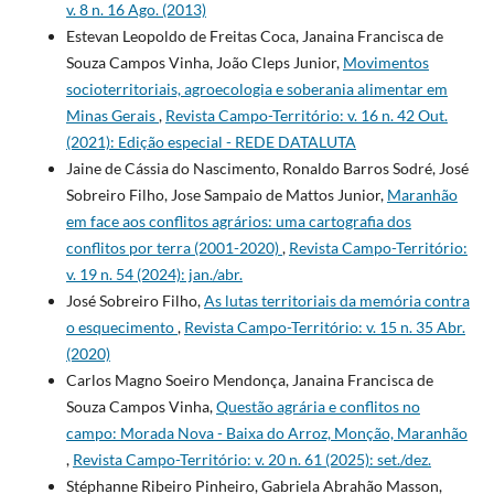
v. 8 n. 16 Ago. (2013)
Estevan Leopoldo de Freitas Coca, Janaina Francisca de
Souza Campos Vinha, João Cleps Junior,
Movimentos
socioterritoriais, agroecologia e soberania alimentar em
Minas Gerais
,
Revista Campo-Território: v. 16 n. 42 Out.
(2021): Edição especial - REDE DATALUTA
Jaine de Cássia do Nascimento, Ronaldo Barros Sodré, José
Sobreiro Filho, Jose Sampaio de Mattos Junior,
Maranhão
em face aos conflitos agrários: uma cartografia dos
conflitos por terra (2001-2020)
,
Revista Campo-Território:
v. 19 n. 54 (2024): jan./abr.
José Sobreiro Filho,
As lutas territoriais da memória contra
o esquecimento
,
Revista Campo-Território: v. 15 n. 35 Abr.
(2020)
Carlos Magno Soeiro Mendonça, Janaina Francisca de
Souza Campos Vinha,
Questão agrária e conflitos no
campo: Morada Nova - Baixa do Arroz, Monção, Maranhão
,
Revista Campo-Território: v. 20 n. 61 (2025): set./dez.
Stéphanne Ribeiro Pinheiro, Gabriela Abrahão Masson,