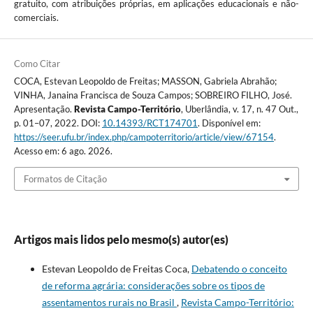
gratuito, com atribuições próprias, em aplicações educacionais e não-
comerciais.
Como Citar
COCA, Estevan Leopoldo de Freitas; MASSON, Gabriela Abrahão;
VINHA, Janaina Francisca de Souza Campos; SOBREIRO FILHO, José.
Apresentação.
Revista Campo-Território
, Uberlândia, v. 17, n. 47 Out.,
p. 01–07, 2022. DOI:
10.14393/RCT174701
. Disponível em:
https://seer.ufu.br/index.php/campoterritorio/article/view/67154
.
Acesso em: 6 ago. 2026.
Formatos de Citação
Artigos mais lidos pelo mesmo(s) autor(es)
Estevan Leopoldo de Freitas Coca,
Debatendo o conceito
de reforma agrária: considerações sobre os tipos de
assentamentos rurais no Brasil
,
Revista Campo-Território: