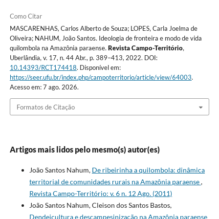
Como Citar
MASCARENHAS, Carlos Alberto de Souza; LOPES, Carla Joelma de
Oliveira; NAHUM, João Santos. Ideologia de fronteira e modo de vida
quilombola na Amazônia paraense.
Revista Campo-Território
,
Uberlândia, v. 17, n. 44 Abr., p. 389–413, 2022. DOI:
10.14393/RCT174418
. Disponível em:
https://seer.ufu.br/index.php/campoterritorio/article/view/64003
.
Acesso em: 7 ago. 2026.
Formatos de Citação
Artigos mais lidos pelo mesmo(s) autor(es)
João Santos Nahum,
De ribeirinha a quilombola: dinâmica
territorial de comunidades rurais na Amazônia paraense
,
Revista Campo-Território: v. 6 n. 12 Ago. (2011)
João Santos Nahum, Cleison dos Santos Bastos,
Dendeicultura e descampesinização na Amazônia paraense