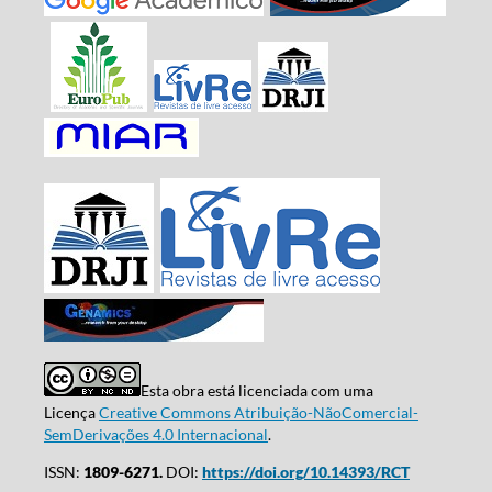
Esta obra está licenciada com uma
Licença
Creative Commons Atribuição-NãoComercial-
SemDerivações 4.0 Internacional
.
ISSN:
1809-6271.
DOI:
https://doi.org/10.14393/RCT