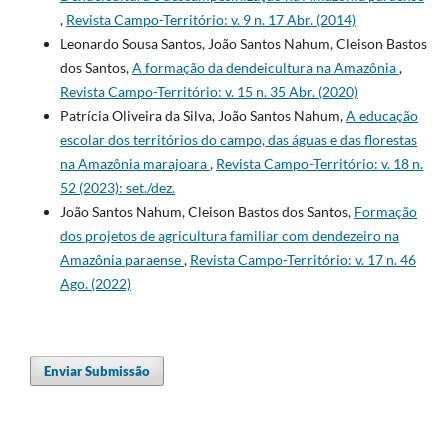
,
Revista Campo-Território: v. 9 n. 17 Abr. (2014)
Leonardo Sousa Santos, João Santos Nahum, Cleison Bastos
dos Santos,
A formação da dendeicultura na Amazônia
,
Revista Campo-Território: v. 15 n. 35 Abr. (2020)
Patrícia Oliveira da Silva, João Santos Nahum,
A educação
escolar dos territórios do campo, das águas e das florestas
na Amazônia marajoara
,
Revista Campo-Território: v. 18 n.
52 (2023): set./dez.
João Santos Nahum, Cleison Bastos dos Santos,
Formação
dos projetos de agricultura familiar com dendezeiro na
Amazônia paraense
,
Revista Campo-Território: v. 17 n. 46
Ago. (2022)
Enviar Submissão