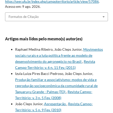
https://seer.ufu.br/index.php/campoterritorio/article/view/57086
.
Acesso em: 9 ago. 2026.
Formatos de Citação
Artigos mais lidos pelo mesmo(s) autor(es)
Raphael Medina Ribeiro, João Cleps Junior,
Movimentos
sociais rurais e a luta política frente ao modelo de
desenvolvimento do agronegócio no Brasil
,
Revista
Campo-Território: v. 6 n. 11 Fev. (2011)
Izula Luiza Pires Bacci Pedroso, João Cleps Junior,
Produção familiar e associativismo: modos de vida e
reprodução socioeconômica da comunidade rural de
Taquaruçu Grande - Palmas (TO)
,
Revista Campo-
Território: v. 3 n. 5 Fev. (2008)
João Cleps Junior,
Apresentação
,
Revista Campo-
Território: v. 5 n. 9 Fev. (2010)