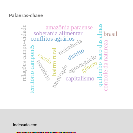
Palavras-chave
quilombo saco das almas
amazônia paraense
relações campo-cidade
soberania alimentar
brasil
conflitos agrários
resistência
controle da natureza
território camponês
distrito
bairro rural
escola
agronegócio
território
gênero
município
capitalismo
Indexado em: