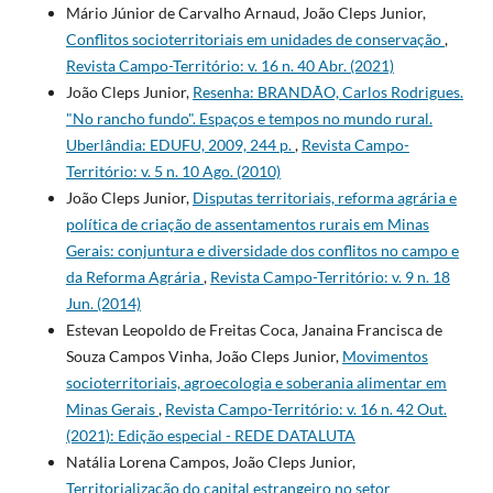
Mário Júnior de Carvalho Arnaud, João Cleps Junior,
Conflitos socioterritoriais em unidades de conservação
,
Revista Campo-Território: v. 16 n. 40 Abr. (2021)
João Cleps Junior,
Resenha: BRANDÃO, Carlos Rodrigues.
"No rancho fundo". Espaços e tempos no mundo rural.
Uberlândia: EDUFU, 2009, 244 p.
,
Revista Campo-
Território: v. 5 n. 10 Ago. (2010)
João Cleps Junior,
Disputas territoriais, reforma agrária e
política de criação de assentamentos rurais em Minas
Gerais: conjuntura e diversidade dos conflitos no campo e
da Reforma Agrária
,
Revista Campo-Território: v. 9 n. 18
Jun. (2014)
Estevan Leopoldo de Freitas Coca, Janaina Francisca de
Souza Campos Vinha, João Cleps Junior,
Movimentos
socioterritoriais, agroecologia e soberania alimentar em
Minas Gerais
,
Revista Campo-Território: v. 16 n. 42 Out.
(2021): Edição especial - REDE DATALUTA
Natália Lorena Campos, João Cleps Junior,
Territorialização do capital estrangeiro no setor