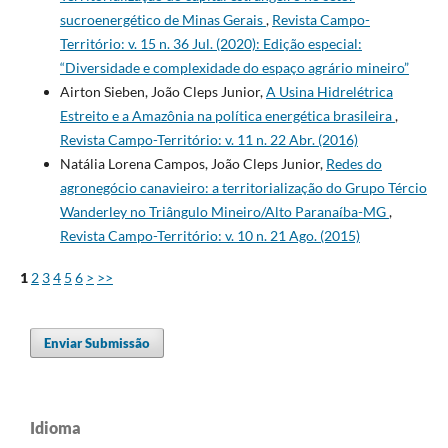
sucroenergético de Minas Gerais
,
Revista Campo-
Território: v. 15 n. 36 Jul. (2020): Edição especial:
“Diversidade e complexidade do espaço agrário mineiro”
Airton Sieben, João Cleps Junior,
A Usina Hidrelétrica
Estreito e a Amazônia na política energética brasileira
,
Revista Campo-Território: v. 11 n. 22 Abr. (2016)
Natália Lorena Campos, João Cleps Junior,
Redes do
agronegócio canavieiro: a territorialização do Grupo Tércio
Wanderley no Triângulo Mineiro/Alto Paranaíba-MG
,
Revista Campo-Território: v. 10 n. 21 Ago. (2015)
1
2
3
4
5
6
>
>>
Enviar Submissão
Idioma