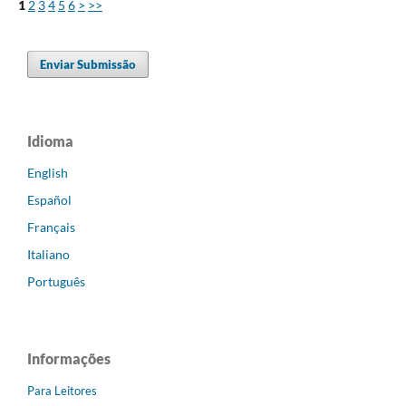
1
2
3
4
5
6
>
>>
Enviar Submissão
Idioma
English
Español
Français
Italiano
Português
Informações
Para Leitores