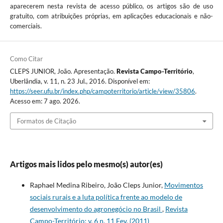
aparecerem nesta revista de acesso público, os artigos são de uso
gratuito, com atribuições próprias, em aplicações educacionais e não-
comerciais.
Como Citar
CLEPS JUNIOR, João. Apresentação.
Revista Campo-Território
,
Uberlândia, v. 11, n. 23 Jul., 2016. Disponível em:
https://seer.ufu.br/index.php/campoterritorio/article/view/35806
.
Acesso em: 7 ago. 2026.
Formatos de Citação
Artigos mais lidos pelo mesmo(s) autor(es)
Raphael Medina Ribeiro, João Cleps Junior,
Movimentos
sociais rurais e a luta política frente ao modelo de
desenvolvimento do agronegócio no Brasil
,
Revista
Campo-Território: v. 6 n. 11 Fev. (2011)