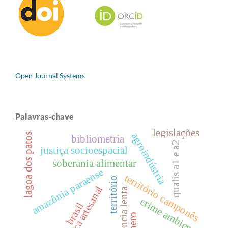
Open Journal Systems
Palavras-chave
legislações
agroindústria
lagoa dos patos
bibliometria
qualis a1 e a2
justiça socioespacial
soberania alimentar
amazônia paraense
território camponês
território
pesca artesanal
violência lenta
crime ambiental
brasil
gênero