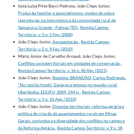
Izula Luiza Pires Bacci Pedroso, João Cleps Junior,
Produção familiar e associativismo: modos de vida e
reprodução socioeconômica da comunidade rural de
Taquaruçu Grande - Palmas (TO)
,
Revista Campo-
Território: v. 3 n. 5 Fev. (2008)
João Cleps Junior,
Apresentação
,
Revista Campo-
Território: v. 5 n. 9 Fev. (2010)
Mário Júnior de Carvalho Arnaud, João Cleps Junior,
Conflitos socioterritoriais em unidades de conservação
,
Revista Campo-Território: v. 16 n. 40 Abr. (2021)
João Cleps Junior,
Resenha: BRANDÃO, Carlos Rodrigues.
"No rancho fundo". Espaços e tempos no mundo rural.
Uberlândia: EDUFU, 2009, 244 p.
,
Revista Campo-
Território: v. 5 n. 10 Ago. (2010)
João Cleps Junior,
Disputas territoriais, reforma agrária e
política de criação de assentamentos rurais em Minas
Gerais: conjuntura e diversidade dos conflitos no campo e
da Reforma Agrária
,
Revista Campo-Território: v. 9 n. 18