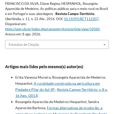
FRANCISCO DA SILVA, Eliane Regina; HESPANHOL, Rosangela
Aparecida de Medeiros. As políticas públicas para o meio rural no Brasil
e em Portugal e suas abordagens .
Revista Campo-Território
,
Uberlândia, v. 11, n. 22 Abr., 2016. DOI:
10.14393/RCT112207
.
Disponível em:
https://seer.ufu.br/index.php/campoterritorio/article/view/32060
.
Acesso em: 8 ago. 2026.
Formatos de Citação
Artigos mais lidos pelo mesmo(s) autor(es)
Erika Vanessa Moreira, Rosangela Aparecida de Medeiros
Hespanhol,
A ruralidade construída na agricultura em
Piedade e Pilar do Sul-SP
,
Revista Campo-Território: v. 8 n.
16 Ago. (2013)
Rosangela Aparecida de Medeiros Hespanhol, Sandra
Aparecida Barbosa,
Formas alternativas de produção: a
agricultura orgânica no Município de Presidente Prudente