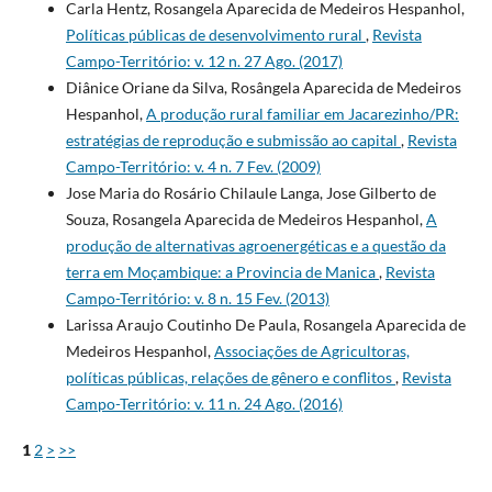
Carla Hentz, Rosangela Aparecida de Medeiros Hespanhol,
Políticas públicas de desenvolvimento rural
,
Revista
Campo-Território: v. 12 n. 27 Ago. (2017)
Diânice Oriane da Silva, Rosângela Aparecida de Medeiros
Hespanhol,
A produção rural familiar em Jacarezinho/PR:
estratégias de reprodução e submissão ao capital
,
Revista
Campo-Território: v. 4 n. 7 Fev. (2009)
Jose Maria do Rosário Chilaule Langa, Jose Gilberto de
Souza, Rosangela Aparecida de Medeiros Hespanhol,
A
produção de alternativas agroenergéticas e a questão da
terra em Moçambique: a Provincia de Manica
,
Revista
Campo-Território: v. 8 n. 15 Fev. (2013)
Larissa Araujo Coutinho De Paula, Rosangela Aparecida de
Medeiros Hespanhol,
Associações de Agricultoras,
políticas públicas, relações de gênero e conflitos
,
Revista
Campo-Território: v. 11 n. 24 Ago. (2016)
1
2
>
>>