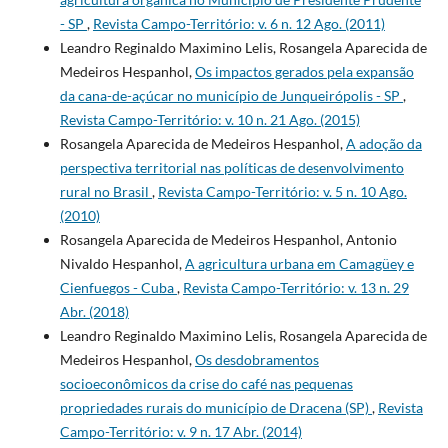
- SP
,
Revista Campo-Território: v. 6 n. 12 Ago. (2011)
Leandro Reginaldo Maximino Lelis, Rosangela Aparecida de
Medeiros Hespanhol,
Os impactos gerados pela expansão
da cana-de-açúcar no município de Junqueirópolis - SP
,
Revista Campo-Território: v. 10 n. 21 Ago. (2015)
Rosangela Aparecida de Medeiros Hespanhol,
A adoção da
perspectiva territorial nas políticas de desenvolvimento
rural no Brasil
,
Revista Campo-Território: v. 5 n. 10 Ago.
(2010)
Rosangela Aparecida de Medeiros Hespanhol, Antonio
Nivaldo Hespanhol,
A agricultura urbana em Camagüey e
Cienfuegos - Cuba
,
Revista Campo-Território: v. 13 n. 29
Abr. (2018)
Leandro Reginaldo Maximino Lelis, Rosangela Aparecida de
Medeiros Hespanhol,
Os desdobramentos
socioeconômicos da crise do café nas pequenas
propriedades rurais do município de Dracena (SP)
,
Revista
Campo-Território: v. 9 n. 17 Abr. (2014)