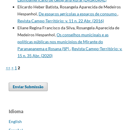
Elicardo Heber Batista, Rosangela Aparecida de Medeiros
Hespanhol,
De espaços agrícolas a espaços de consumo
,
Revista Campo-Território: v. 11 n. 22 Abr. (2016)
Eliane Regina Francisco da Silva, Rosangela Aparecida de
Medeiros Hespanhol,
Os conselhos municipais e as
políticas públicas nos municípios de Mirante do
Paranapanema e Rosana (SP)
,
Revista Campo-Território: v.
15 n. 35 Abr. (2020)
<<
<
1
2
Enviar Submissão
Idioma
English