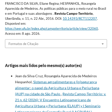
FRANCISCO DA SILVA, Eliane Regina; HESPANHOL, Rosangela
Aparecida de Medeiros. As políticas públicas para o meio rural no Brasil
e em Portugal e suas abordagens .
Revista Campo-Território
,
Uberlândia, v. 11, n. 22 Abr., 2016. DOI:
10.14393/RCT112207
.
Disponível em:
https://seer.ufu.br/index.php/campoterritorio/article/view/32060
.
Acesso em: 8 ago. 2026.
Formatos de Citação
Artigos mais lidos pelo mesmo(s) autor(es)
Jean da Silva Cruz, Rosangela Aparecida de Medeiros
Hespanhol,
Sistemas agroalimentares e (in)segurança
alimentar: o papel da Agricultura Urbana e Periurbana
(AUP) na cidade de São Paulo
,
Revista Campo-Território: v.
21 n. 62 (2026): V Encuentro Latinoamericano de
Agricultura Urbana y Periurbana (ELAUP) y I Seminario
Latinoamericano de Geografía Rural (LAGRURAL)