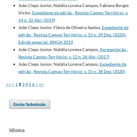
João Cleps Junior, Natália Lorena Campos, Fabiana Borges
Victor,
Expediente da edição
,
Revista Campo-Território: v.
14 n. 32 Abr. (2019)
João Cleps Junior, Flávia de Oliveira Santos,
Expediente da
edição
,
Revista Campo-Território: v. 15 n. 39 Dez. (2020):
Edição especial: SINGA 2019
João Cleps Junior, Natália Lorena Campos,
Apresentação
,
Revista Campo-Território: v. 12 n. 26 Abr. (2017)
João Cleps Junior, Natália Lorena Campos,
Expediente da
edição
,
Revista Campo-Território: v. 15 n. 38 Dez. (2020)
<<
<
1
2
3
4
5
6
>
>>
Enviar Submissão
Idioma