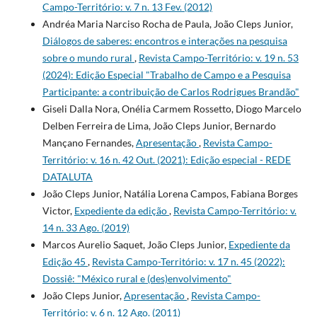
Campo-Território: v. 7 n. 13 Fev. (2012)
Andréa Maria Narciso Rocha de Paula, João Cleps Junior,
Diálogos de saberes: encontros e interações na pesquisa
sobre o mundo rural
,
Revista Campo-Território: v. 19 n. 53
(2024): Edição Especial "Trabalho de Campo e a Pesquisa
Participante: a contribuição de Carlos Rodrigues Brandão"
Giseli Dalla Nora, Onélia Carmem Rossetto, Diogo Marcelo
Delben Ferreira de Lima, João Cleps Junior, Bernardo
Mançano Fernandes,
Apresentação
,
Revista Campo-
Território: v. 16 n. 42 Out. (2021): Edição especial - REDE
DATALUTA
João Cleps Junior, Natália Lorena Campos, Fabiana Borges
Victor,
Expediente da edição
,
Revista Campo-Território: v.
14 n. 33 Ago. (2019)
Marcos Aurelio Saquet, João Cleps Junior,
Expediente da
Edição 45
,
Revista Campo-Território: v. 17 n. 45 (2022):
Dossiê: "México rural e (des)envolvimento"
João Cleps Junior,
Apresentação
,
Revista Campo-
Território: v. 6 n. 12 Ago. (2011)