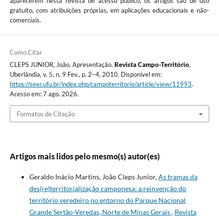
aparecerem nesta revista de acesso público, os artigos são de uso
gratuito, com atribuições próprias, em aplicações educacionais e não-
comerciais.
Como Citar
CLEPS JUNIOR, João. Apresentação.
Revista Campo-Território
,
Uberlândia, v. 5, n. 9 Fev., p. 2–4, 2010. Disponível em:
https://seer.ufu.br/index.php/campoterritorio/article/view/11993
.
Acesso em: 7 ago. 2026.
Formatos de Citação
Artigos mais lidos pelo mesmo(s) autor(es)
Geraldo Inácio Martins, João Cleps Junior,
As tramas da
des(re)territorialização camponesa: a reinvenção do
território veredeiro no entorno do Parque Nacional
Grande Sertão-Veredas, Norte de Minas Gerais
,
Revista