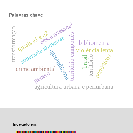
Palavras-chave
pesca artesanal
transformação
qualis a1 e a2
território camponês
soberania alimentar
bibliometria
violência lenta
agroindústria
periódicos
território
brasil
crime ambiental
gênero
agricultura urbana e periurbana
Indexado em: