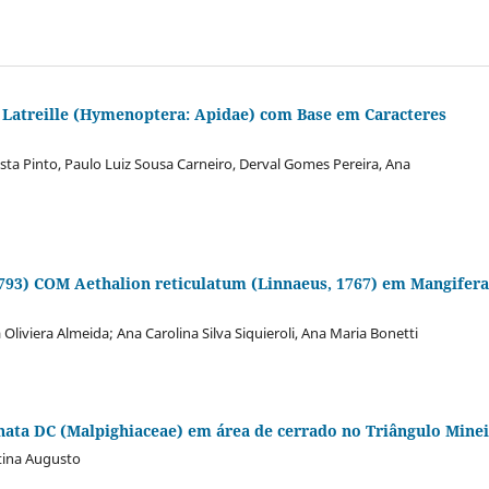
s Latreille (Hymenoptera: Apidae) com Base em Caracteres
ta Pinto, Paulo Luiz Sousa Carneiro, Derval Gomes Pereira, Ana
 1793) COM Aethalion reticulatum (Linnaeus, 1767) em Mangifera
Oliviera Almeida; Ana Carolina Silva Siquieroli, Ana Maria Bonetti
nata DC (Malpighiaceae) em área de cerrado no Triângulo Mine
stina Augusto