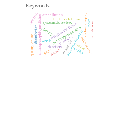
Keywords
children
anthroposophy
air pollution
anthroposophic medicine
platelet-rich fibrin
sterilization.
pests.
systematic review.
benghal dayflower
disinfection
maxillary expansion.
cleft lip
sumatran fleabane
quality of life
sourgrass
bone screws
weeds.
nematode
ozone
dentistry
coffea
nurses
pgpr
o