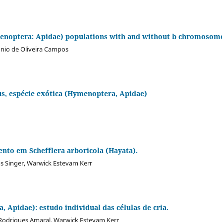
ymenoptera: Apidae) populations with and without b chromosom
onio de Oliveira Campos
us, espécie exótica (Hymenoptera, Apidae)
nto em Schefflera arboricola (Hayata).
os Singer, Warwick Estevam Kerr
Apidae): estudo individual das células de cria.
 Rodrigues Amaral, Warwick Estevam Kerr