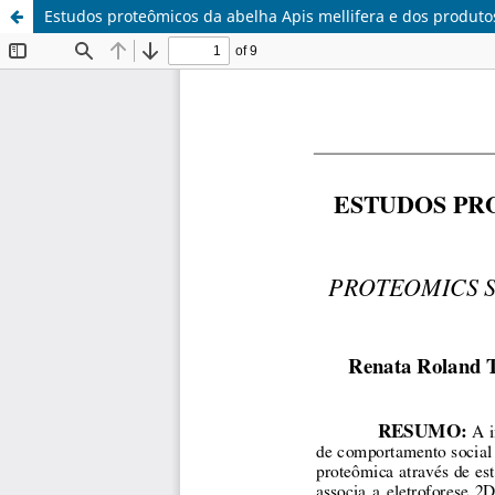
Estudos proteômicos da abelha Apis mellifera e dos produto