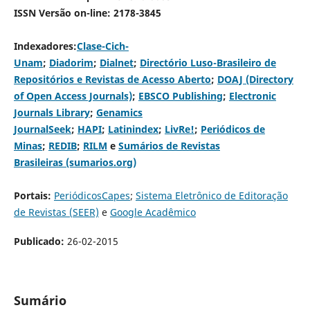
ISSN Versão on-line: 2178-3845
Indexadores:
Clase-Cich-
Unam
;
Diadorim
;
Dialnet
;
Directório Luso-Brasileiro de
Repositórios e Revistas de Acesso Aberto
;
DOAJ (Directory
of Open Access Journals)
;
EBSCO Publishing
;
Electronic
Journals Library
;
Genamics
JournalSeek
;
HAPI
;
Latinindex
;
LivRe!
;
Periódicos de
Minas
;
REDIB
;
RILM
e
Sumários de Revistas
Brasileiras (sumarios.org)
Portais:
PeriódicosCapes
;
Sistema Eletrônico de Editoração
de Revistas (SEER)
e
Google Acadêmico
Publicado:
26-02-2015
Sumário