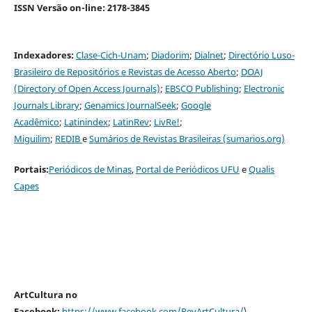
ISSN Versão on-line: 2178-3845
Indexadores:
Clase-Cich-Unam
;
Diadorim
;
Dialnet
;
Directório Luso-
Brasileiro de Repositórios e Revistas de Acesso Aberto
;
DOAJ
(Directory of Open Access Journals)
;
EBSCO Publishing
;
Electronic
Journals Library
;
Genamics JournalSeek
;
G
oogle
Acadêmico
;
Latinindex
;
LatinRev
;
LivRe!
;
Miguilim
;
REDIB
e
Sumários de Revistas Brasileiras (sumarios.org)
Portais:
Periódicos de Minas
,
Portal de Periódicos UFU
e
Qualis
Capes
ArtCultura no
Facebook:
https://www.facebook.com/RevArtCultura/
\