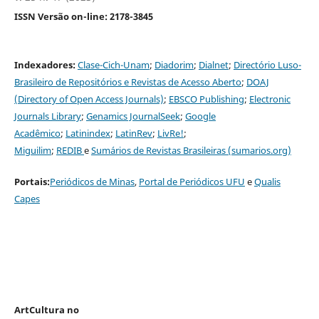
ISSN Versão on-line: 2178-3845
Indexadores:
Clase-Cich-Unam
;
Diadorim
;
Dialnet
;
Directório Luso-
Brasileiro de Repositórios e Revistas de Acesso Aberto
;
DOAJ
(Directory of Open Access Journals)
;
EBSCO Publishing
;
Electronic
Journals Library
;
Genamics JournalSeek
;
G
oogle
Acadêmico
;
Latinindex
;
LatinRev
;
LivRe!
;
Miguilim
;
REDIB
e
Sumários de Revistas Brasileiras (sumarios.org)
Portais:
Periódicos de Minas
,
Portal de Periódicos UFU
e
Qualis
Capes
ArtCultura no