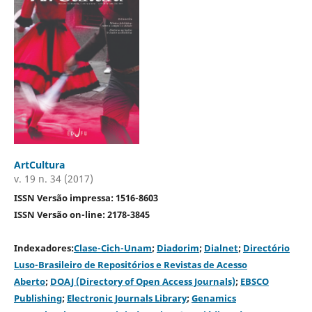
ArtCultura
v. 19 n. 34 (2017)
ISSN Versão impressa: 1516-8603
ISSN Versão on-line: 2178-3845
Indexadores:
Clase-Cich-Unam
;
Diadorim
;
Dialnet
;
Directório
Luso-Brasileiro de Repositórios e Revistas de Acesso
Aberto
;
DOAJ (Directory of Open Access Journals)
;
EBSCO
Publishing
;
Electronic Journals Library
;
Genamics