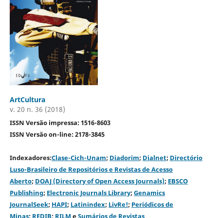
ArtCultura
v. 20 n. 36 (2018)
ISSN Versão impressa: 1516-8603
ISSN Versão on-line: 2178-3845
Indexadores:
Clase-Cich-Unam
;
Diadorim
;
Dialnet
;
Directório
Luso-Brasileiro de Repositórios e Revistas de Acesso
Aberto
;
DOAJ (Directory of Open Access Journals)
;
EBSCO
Publishing
;
Electronic Journals Library
;
Genamics
JournalSeek
;
HAPI
;
Latinindex
;
LivRe!
;
Periódicos de
Minas
;
REDIB
;
RILM
e
Sumários de Revistas