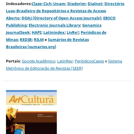
Indexadores:
Clase-Cich-Unam
;
Diadorim
;
Dialnet
;
Directório
Luso-Brasileiro de Repositórios e Revistas de Acesso
Aberto
;
DOAJ (Directory of Open Access Journals)
;
EBSCO
Publishing
;
Electronic Journals Library
;
Genamics
JournalSeek
;
HAPI
;
Latinindex
;
LivRe!
;
Periódicos de
Minas
;
REDIB
;
RILM
e
Sumários de Revistas
Brasileiras (sumarios.org)
Portais:
G
oogle Acadêmico
;
LatinRev
;
PeriódicosCapes
e
Sistema
Eletrônico de Editoração de Revistas (SEER)