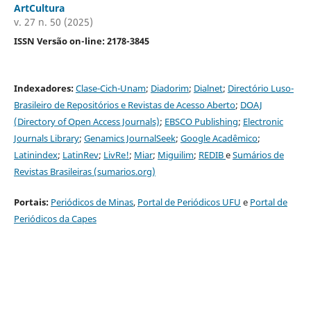
ArtCultura
v. 27 n. 50 (2025)
ISSN Versão on-line: 2178-3845
Indexadores:
Clase-Cich-Unam
;
Diadorim
;
Dialnet
;
Directório Luso-
Brasileiro de Repositórios e Revistas de Acesso Aberto
;
DOAJ
(Directory of Open Access Journals)
;
EBSCO Publishing
;
Electronic
Journals Library
;
Genamics JournalSeek
;
G
oogle Acadêmico
;
Latinindex
;
LatinRev
;
LivRe!
;
Miar
;
Miguilim
;
REDIB
e
Sumários de
Revistas Brasileiras (sumarios.org)
Portais:
Periódicos de Minas
,
Portal de Periódicos UFU
e
Portal de
Periódicos da Capes