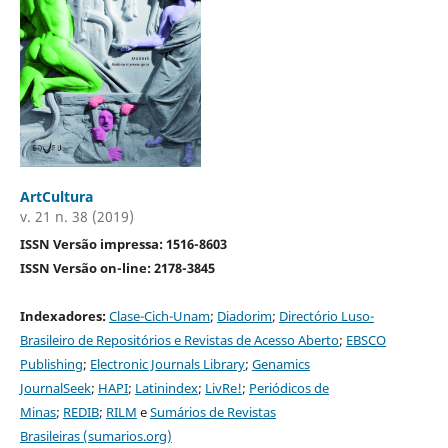
ArtCultura
v. 21 n. 38 (2019)
ISSN Versão impressa: 1516-8603
ISSN Versão on-line: 2178-3845
Indexadores:
Clase-Cich-Unam
;
Diadorim
;
Directório Luso-
Brasileiro de Repositórios e Revistas de Acesso Aberto
;
EBSCO
Publishing
;
Electronic Journals Library
;
Genamics
JournalSeek
;
HAPI
;
Latinindex
;
LivRe!
;
Periódicos de
Minas
;
REDIB
;
RILM
e
Sumários de Revistas
Brasileiras (sumarios.org)