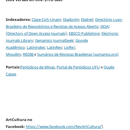
Indexadores:
Clase-Cich-Unam
;
Diadorim
;
Dialnet
;
Directório Luso-
Brasileiro de Repositórios e Revistas de Acesso Aberto
;
DOAJ
(Directory of Open Access Journals)
;
EBSCO Publishing
;
Electronic
Journals Library
;
Genamics JournalSeek
;
G
oogle
Acadêmico
;
Latinindex
;
LatinRev
;
LivRe!
;
Miguilim
;
REDIB
e
Sumários de Revistas Brasileiras (sumarios.org)
Portais:
Periódicos de Minas
,
Portal de Periódicos UFU
e
Qualis
Capes
ArtCultura no
Facebook:
https://www.facebook.com/RevArtCultura/
\