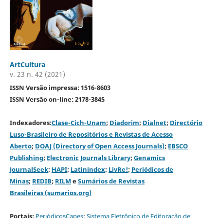
ArtCultura
v. 23 n. 42 (2021)
ISSN Versão impressa: 1516-8603
ISSN Versão on-line: 2178-3845
Indexadores:
Clase-Cich-Unam
;
Diadorim
;
Dialnet
;
Directório
Luso-Brasileiro de Repositórios e Revistas de Acesso
Aberto
;
DOAJ (Directory of Open Access Journals)
;
EBSCO
Publishing
;
Electronic Journals Library
;
Genamics
JournalSeek
;
HAPI
;
Latinindex
;
LivRe!
;
Periódicos de
Minas
;
REDIB
;
RILM
e
Sumários de Revistas
Brasileiras (sumarios.org)
Portais:
PeriódicosCapes
;
Sistema Eletrônico de Editoração de