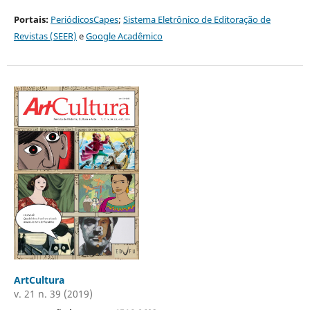
Portais:
PeriódicosCapes
;
Sistema Eletrônico de Editoração de
Revistas (SEER)
e
Google Acadêmico
ArtCultura
v. 21 n. 39 (2019)