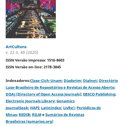
ArtCultura
v. 22 n. 40 (2020)
ISSN Versão impressa: 1516-8603
ISSN Versão on-line: 2178-3845
Indexadores:
Clase-Cich-Unam
;
Diadorim
;
Dialnet
;
Directório
Luso-Brasileiro de Repositórios e Revistas de Acesso Aberto
;
DOAJ (Directory of Open Access Journals)
;
EBSCO Publishing
;
Electronic Journals Library
;
Genamics
JournalSeek
;
HAPI
;
Latinindex
;
LivRe!
;
Periódicos de
Minas
;
REDIB
;
RILM
e
Sumários de Revistas
Brasileiras (sumarios.org)