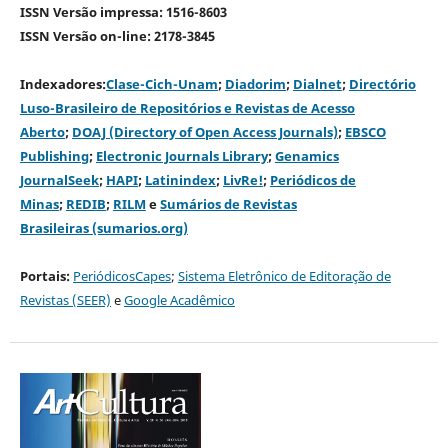
ISSN Versão impressa: 1516-8603
ISSN Versão on-line: 2178-3845
Indexadores:
Clase-Cich-Unam
;
Diadorim
;
Dialnet
;
Directório
Luso-Brasileiro de Repositórios e Revistas de Acesso
Aberto
;
DOAJ (Directory of Open Access Journals)
;
EBSCO
Publishing
;
Electronic Journals Library
;
Genamics
JournalSeek
;
HAPI
;
Latinindex
;
LivRe!
;
Periódicos de
Minas
;
REDIB
;
RILM
e
Sumários de Revistas
Brasileiras (sumarios.org)
Portais:
PeriódicosCapes
;
Sistema Eletrônico de Editoração de
Revistas (SEER)
e
Google Acadêmico