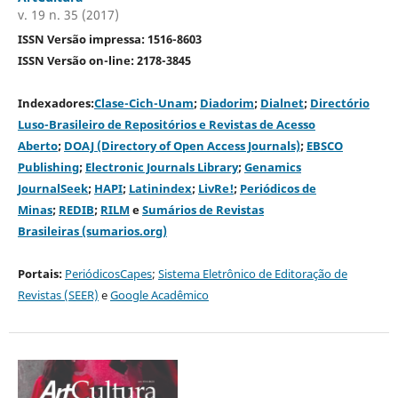
v. 19 n. 35 (2017)
ISSN Versão impressa: 1516-8603
ISSN Versão on-line: 2178-3845
Indexadores:
Clase-Cich-Unam
;
Diadorim
;
Dialnet
;
Directório
Luso-Brasileiro de Repositórios e Revistas de Acesso
Aberto
;
DOAJ (Directory of Open Access Journals)
;
EBSCO
Publishing
;
Electronic Journals Library
;
Genamics
JournalSeek
;
HAPI
;
Latinindex
;
LivRe!
;
Periódicos de
Minas
;
REDIB
;
RILM
e
Sumários de Revistas
Brasileiras (sumarios.org)
Portais:
PeriódicosCapes
;
Sistema Eletrônico de Editoração de
Revistas (SEER)
e
Google Acadêmico