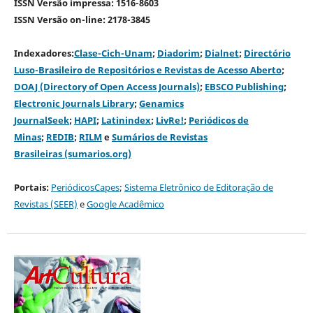
ISSN Versão impressa: 1516-8603
ISSN Versão on-line: 2178-3845
Indexadores:
Clase-Cich-Unam
;
Diadorim
;
Dialnet
;
Directório
Luso-Brasileiro de Repositórios e Revistas de Acesso Aberto
;
DOAJ (Directory of Open Access Journals)
;
EBSCO Publishing
;
Electronic Journals Library
;
Genamics
JournalSeek
;
HAPI
;
Latinindex
;
LivRe!
;
Periódicos de
Minas
;
REDIB
;
RILM
e
Sumários de Revistas
Brasileiras (sumarios.org)
Portais:
PeriódicosCapes
;
Sistema Eletrônico de Editoração de
Revistas (SEER)
e
Google Acadêmico