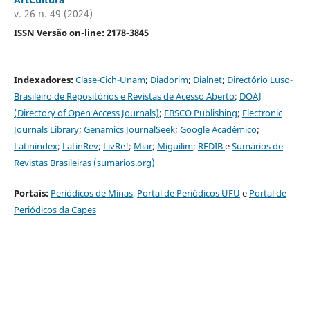
v. 26 n. 49 (2024)
ISSN Versão on-line: 2178-3845
Indexadores:
Clase-Cich-Unam
;
Diadorim
;
Dialnet
;
Directório Luso-
Brasileiro de Repositórios e Revistas de Acesso Aberto
;
DOAJ
(Directory of Open Access Journals)
;
EBSCO Publishing
;
Electronic
Journals Library
;
Genamics JournalSeek
;
G
oogle Acadêmico
;
Latinindex
;
LatinRev
;
LivRe!
;
Miar
;
Miguilim
;
REDIB
e
Sumários de
Revistas Brasileiras (sumarios.org)
Portais:
Periódicos de Minas
,
Portal de Periódicos UFU
e
Portal de
Periódicos da Capes