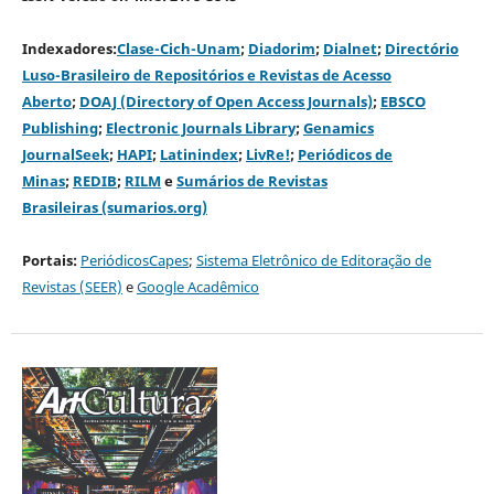
Indexadores:
Clase-Cich-Unam
;
Diadorim
;
Dialnet
;
Directório
Luso-Brasileiro de Repositórios e Revistas de Acesso
Aberto
;
DOAJ (Directory of Open Access Journals)
;
EBSCO
Publishing
;
Electronic Journals Library
;
Genamics
JournalSeek
;
HAPI
;
Latinindex
;
LivRe!
;
Periódicos de
Minas
;
REDIB
;
RILM
e
Sumários de Revistas
Brasileiras (sumarios.org)
Portais:
PeriódicosCapes
;
Sistema Eletrônico de Editoração de
Revistas (SEER)
e
Google Acadêmico