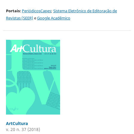
Portais:
PeriódicosCapes
;
Sistema Eletrônico de Editoração de
Revistas (SEER)
e
Google Acadêmico
ArtCultura
v. 20 n. 37 (2018)