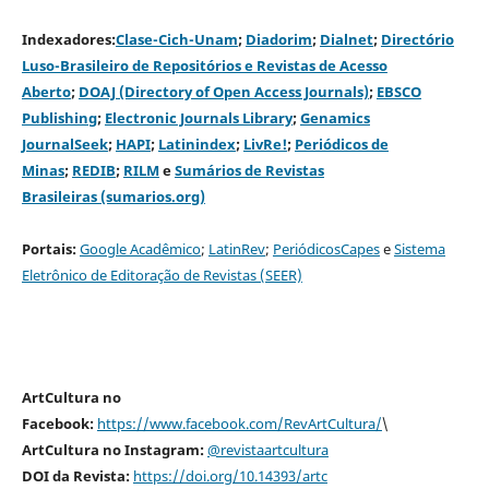
Indexadores:
Clase-Cich-Unam
;
Diadorim
;
Dialnet
;
Directório
Luso-Brasileiro de Repositórios e Revistas de Acesso
Aberto
;
DOAJ (Directory of Open Access Journals)
;
EBSCO
Publishing
;
Electronic Journals Library
;
Genamics
JournalSeek
;
HAPI
;
Latinindex
;
LivRe!
;
Periódicos de
Minas
;
REDIB
;
RILM
e
Sumários de Revistas
Brasileiras (sumarios.org)
Portais:
G
oogle Acadêmico
;
LatinRev
;
PeriódicosCapes
e
Sistema
Eletrônico de Editoração de Revistas (SEER)
ArtCultura no
Facebook:
https://www.facebook.com/RevArtCultura/
\
ArtCultura no Instagram:
@revistaartcultura
DOI da Revista:
https://doi.org/10.14393/artc