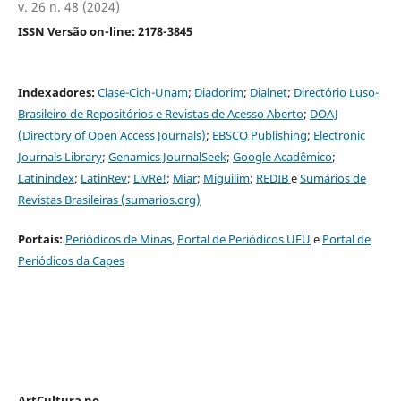
v. 26 n. 48 (2024)
ISSN Versão on-line: 2178-3845
Indexadores:
Clase-Cich-Unam
;
Diadorim
;
Dialnet
;
Directório Luso-
Brasileiro de Repositórios e Revistas de Acesso Aberto
;
DOAJ
(Directory of Open Access Journals)
;
EBSCO Publishing
;
Electronic
Journals Library
;
Genamics JournalSeek
;
G
oogle Acadêmico
;
Latinindex
;
LatinRev
;
LivRe!
;
Miar
;
Miguilim
;
REDIB
e
Sumários de
Revistas Brasileiras (sumarios.org)
Portais:
Periódicos de Minas
,
Portal de Periódicos UFU
e
Portal de
Periódicos da Capes
ArtCultura no