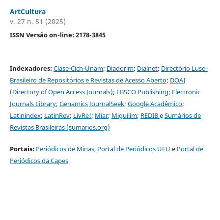
ArtCultura
v. 27 n. 51 (2025)
ISSN Versão on-line: 2178-3845
Indexadores:
Clase-Cich-Unam
;
Diadorim
;
Dialnet
;
Directório Luso-
Brasileiro de Repositórios e Revistas de Acesso Aberto
;
DOAJ
(Directory of Open Access Journals)
;
EBSCO Publishing
;
Electronic
Journals Library
;
Genamics JournalSeek
;
G
oogle Acadêmico
;
Latinindex
;
LatinRev
;
LivRe!
;
Miar
;
Miguilim
;
REDIB
e
Sumários de
Revistas Brasileiras (sumarios.org)
Portais:
Periódicos de Minas
,
Portal de Periódicos UFU
e
Portal de
Periódicos da Capes