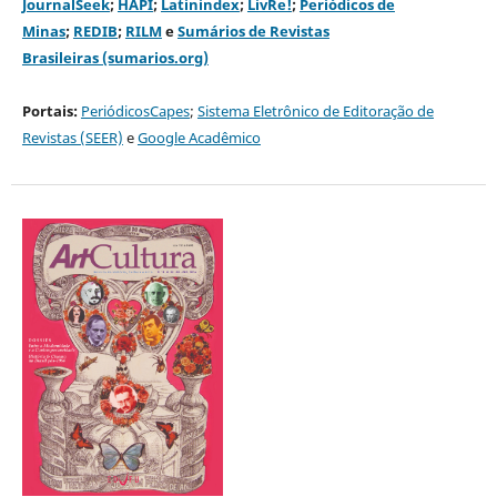
JournalSeek
;
HAPI
;
Latinindex
;
LivRe!
;
Periódicos de
Minas
;
REDIB
;
RILM
e
Sumários de Revistas
Brasileiras (sumarios.org)
Portais:
PeriódicosCapes
;
Sistema Eletrônico de Editoração de
Revistas (SEER)
e
Google Acadêmico