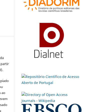
 da
partir
9).
opiado
ou
s ao
devem
usado
a