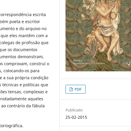
 correspondência escrita
bém poeta e escritor
cumento e do arquivo no
 que eles mantêm com a
 colegas de profissão que
 que os documentos
cumentos demonstram,
s comprovam, construí o
s, colocando-os para
bre a sua própria condição
técnicas e políticas que
PDF
ções tensas, complexas e
 notadamente aqueles
 ao contrário da fábula
Publicado
25-02-2015
oriográfica.