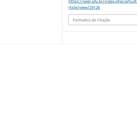
https://seer.ufu.br/index.php/artcul
rticle/view/29126
Formatos de Citação