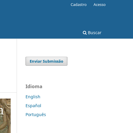
Cadastro
Acesso
Buscar
Enviar Submissão
Idioma
English
Español
Português