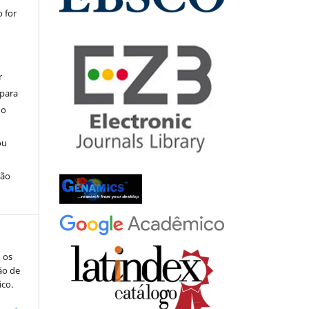
 for
r
 para
do
ou
ção
: os
ão de
ico.