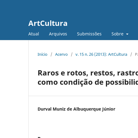
ArtCultura
Atual
Arquivos
Submissões
Sobre
Início
/
Acervo
/
v. 15 n. 26 (2013): ArtCultura
/
P
Raros e rotos, restos, rast
como condição de possibili
Durval Muniz de Albuquerque Júnior