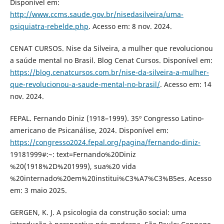
Disponível em:
http://www.ccms.saude.gov.br/nisedasilveira/uma-
psiquiatra-rebelde.php
. Acesso em: 8 nov. 2024.
CENAT CURSOS. Nise da Silveira, a mulher que revolucionou
a saúde mental no Brasil. Blog Cenat Cursos. Disponível em:
https://blog.cenatcursos.com.br/nise-da-silveira-a-mulher-
que-revolucionou-a-saude-mental-no-brasil/
. Acesso em: 14
nov. 2024.
FEPAL. Fernando Diniz (1918–1999). 35º Congresso Latino-
americano de Psicanálise, 2024. Disponível em:
https://congresso2024.fepal.org/pagina/fernando-diniz-
19181999#:~: text=Fernando%20Diniz
%20(1918%2D%201999), sua%20 vida
%20internado%20em%20institui%C3%A7%C3%B5es. Acesso
em: 3 maio 2025.
GERGEN, K. J. A psicologia da construção social: uma