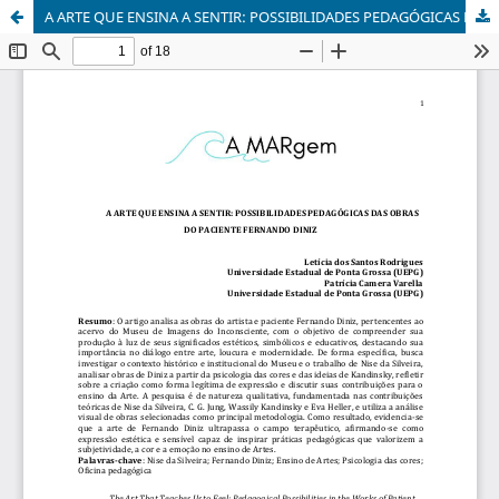
A ARTE QUE ENSINA A SENTIR: POSSIBILIDADES PEDAGÓGICAS DAS OBRAS DO PACIENTE FERNANDO DINIZ