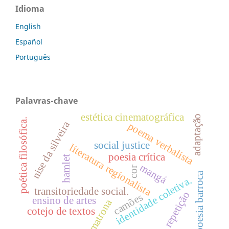
Idioma
English
Español
Português
Palavras-chave
estética cinematográfica
adaptação
poética filosófica.
nise da silveira
poema verbalista
social justice
literatura regionalista
poesia crítica
hamlet
mangá
cor
poesia barroca
identidade coletiva.
transitoriedade social.
repetição
camões
ensino de artes
matrona
cotejo de textos