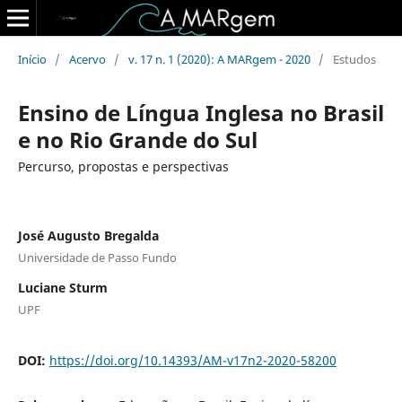
Início
/
Acervo
/
v. 17 n. 1 (2020): A MARgem - 2020
/
Estudos
Ensino de Língua Inglesa no Brasil
e no Rio Grande do Sul
Percurso, propostas e perspectivas
José Augusto Bregalda
Universidade de Passo Fundo
Luciane Sturm
UPF
DOI:
https://doi.org/10.14393/AM-v17n2-2020-58200