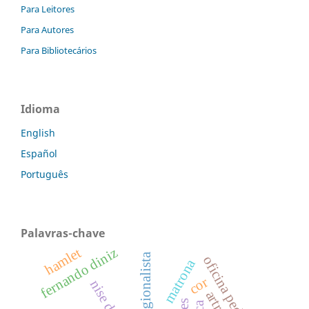
Para Leitores
Para Autores
Para Bibliotecários
Idioma
English
Español
Português
Palavras-chave
hamlet
fernando diniz
oficina pedagógica
matrona
cor