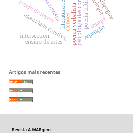
literatura regionalista
nise da silveira
artrologia
psicologia das cores
poesia crítica
cotejo de textos
poema verbalista
identidade coletiva.
camões
mangá
repetição
intersection
ensino de artes
Artigos mais recentes
Revista A MARgem