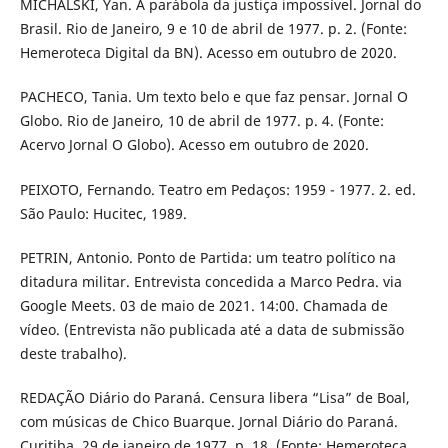
MICHALSKI, Yan. A parábola da justiça impossível. Jornal do
Brasil. Rio de Janeiro, 9 e 10 de abril de 1977. p. 2. (Fonte:
Hemeroteca Digital da BN). Acesso em outubro de 2020.
PACHECO, Tania. Um texto belo e que faz pensar. Jornal O
Globo. Rio de Janeiro, 10 de abril de 1977. p. 4. (Fonte:
Acervo Jornal O Globo). Acesso em outubro de 2020.
PEIXOTO, Fernando. Teatro em Pedaços: 1959 - 1977. 2. ed.
São Paulo: Hucitec, 1989.
PETRIN, Antonio. Ponto de Partida: um teatro político na
ditadura militar. Entrevista concedida a Marco Pedra. via
Google Meets. 03 de maio de 2021. 14:00. Chamada de
vídeo. (Entrevista não publicada até a data de submissão
deste trabalho).
REDAÇÃO Diário do Paraná. Censura libera “Lisa” de Boal,
com músicas de Chico Buarque. Jornal Diário do Paraná.
Curitiba, 29 de janeiro de 1977, p. 18. (Fonte: Hemeroteca