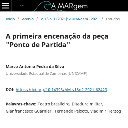
Início
/
Acervo
/
v. 18 n. 1 (2021): A MARgem - 2021
/
Estudos
A primeira encenação da peça
"Ponto de Partida"
Marco Antonio Pedra da Silva
Universidade Estadual de Campinas (UNICAMP)
DOI:
https://doi.org/10.14393/AM-v18n2-2021-62423
Palavras-chave:
Teatro brasileiro, Ditadura militar,
Gianfrancesco Guarnieri, Fernando Peixoto, Vladimir Herzog