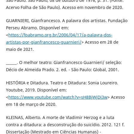
São Paulo. São Paulo, 08 de outubro de 1976, p. 31. (Fonte:
Acervo Folha de São Paulo). Acesso em novembro de 2020.
GUARNIERI, Gianfrancesco. A palavra dos artistas. Fundação
Perseu Abramo. Disponível em:
<
https://fpabramo.org.br/2006/04/17/a-palavra-dos-
artistas-por-gianfrancesco-guarnieri/
> Acesso em 28 de
maio de 2021.
______. O melhor teatro: Gianfrancesco Guarnieri/ seleção:
Décio de Almeida Prado. 2. ed. - São Paulo: Global, 2001.
HISTÓRIA e Ditadura. Teatro e Ditadura: Sonia Loureiro.
Youtube, 2019. Disponível em:
<
https://www.youtube.com/watch?v=sH8BjWjDi3w
> Acesso
em 18 de março de 2020.
KLEINAS, Alberto. A morte de Vladimir Herzog e a luta
contra a ditadura: a desconstrução do suicídio. 2012. 121 f.
Dissertação (Mestrado em Ciências Humanas) -