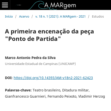
Início
/
Acervo
/
v. 18 n. 1 (2021): A MARgem - 2021
/
Estudos
A primeira encenação da peça
"Ponto de Partida"
Marco Antonio Pedra da Silva
Universidade Estadual de Campinas (UNICAMP)
DOI:
https://doi.org/10.14393/AM-v18n2-2021-62423
Palavras-chave:
Teatro brasileiro, Ditadura militar,
Gianfrancesco Guarnieri, Fernando Peixoto, Vladimir Herzog