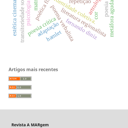
psicologia das cores
estética cinematográfica
poética filosófica.
transitoriedade social.
matrona
artrologia
identidade coletiva.
repetição
metáfora aguda
poema verbalista
literatura regionalista
cor
poesia crítica
fernando diniz
adaptação
hamlet
Artigos mais recentes
Revista A MARgem