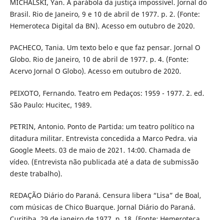
MICHALSKI, Yan. A parábola da justiça impossível. Jornal do
Brasil. Rio de Janeiro, 9 e 10 de abril de 1977. p. 2. (Fonte:
Hemeroteca Digital da BN). Acesso em outubro de 2020.
PACHECO, Tania. Um texto belo e que faz pensar. Jornal O
Globo. Rio de Janeiro, 10 de abril de 1977. p. 4. (Fonte:
Acervo Jornal O Globo). Acesso em outubro de 2020.
PEIXOTO, Fernando. Teatro em Pedaços: 1959 - 1977. 2. ed.
São Paulo: Hucitec, 1989.
PETRIN, Antonio. Ponto de Partida: um teatro político na
ditadura militar. Entrevista concedida a Marco Pedra. via
Google Meets. 03 de maio de 2021. 14:00. Chamada de
vídeo. (Entrevista não publicada até a data de submissão
deste trabalho).
REDAÇÃO Diário do Paraná. Censura libera “Lisa” de Boal,
com músicas de Chico Buarque. Jornal Diário do Paraná.
Curitiba, 29 de janeiro de 1977, p. 18. (Fonte: Hemeroteca