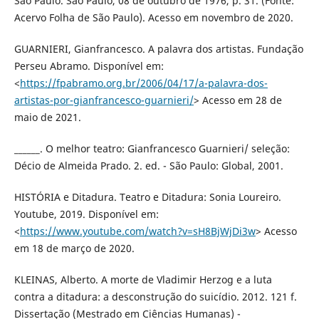
São Paulo. São Paulo, 08 de outubro de 1976, p. 31. (Fonte:
Acervo Folha de São Paulo). Acesso em novembro de 2020.
GUARNIERI, Gianfrancesco. A palavra dos artistas. Fundação
Perseu Abramo. Disponível em:
<
https://fpabramo.org.br/2006/04/17/a-palavra-dos-
artistas-por-gianfrancesco-guarnieri/
> Acesso em 28 de
maio de 2021.
______. O melhor teatro: Gianfrancesco Guarnieri/ seleção:
Décio de Almeida Prado. 2. ed. - São Paulo: Global, 2001.
HISTÓRIA e Ditadura. Teatro e Ditadura: Sonia Loureiro.
Youtube, 2019. Disponível em:
<
https://www.youtube.com/watch?v=sH8BjWjDi3w
> Acesso
em 18 de março de 2020.
KLEINAS, Alberto. A morte de Vladimir Herzog e a luta
contra a ditadura: a desconstrução do suicídio. 2012. 121 f.
Dissertação (Mestrado em Ciências Humanas) -