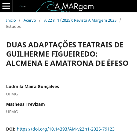
Início
/
Acervo
/
v. 22 n. 1 (2025): Revista A Margem 2025
/
Estudos
DUAS ADAPTAÇÕES TEATRAIS DE
GUILHERME FIGUEIREDO:
ALCMENA E AMATRONA DE ÉFESO
Ludmila Maira Gonçalves
UFMG
Matheus Trevizam
UFMG
DOI:
https://doi.org/10.14393/AM-v22n1-2025-79123