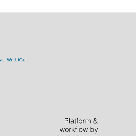
nas
,
WorldCat.