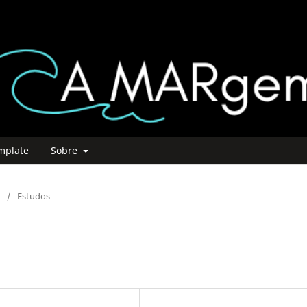
mplate
Sobre
/
Estudos