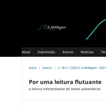
Atual
Submissão
Acervo
Notícias
Te
Início
/
Acervo
/
v. 18 n. 1 (2021): A MARgem - 2021
Por uma leitura flutuante
a leitura interpretativa de textos automáticos