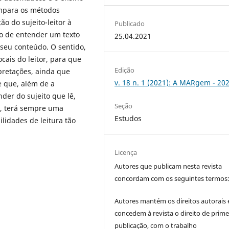
compara os métodos
ão do sujeito-leitor à
Publicado
ão de entender um texto
25.04.2021
seu conteúdo. O sentido,
cais do leitor, para que
Edição
rpretações, ainda que
v. 18 n. 1 (2021): A MARgem - 20
e que, além de a
der do sujeito que lê,
Seção
o, terá sempre uma
Estudos
ilidades de leitura tão
Licença
Autores que publicam nesta revista
concordam com os seguintes termos
Autores mantém os direitos autorais 
concedem à revista o direito de prime
publicação, com o trabalho