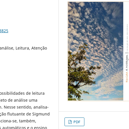
8825
nálise, Leitura, Atenção
ssibilidades de leitura
jeto de análise uma
. Nesse sentido, analisa-
enção flutuante de Sigmund
enciona-se, também,
PDF
s automáticos e o ensino