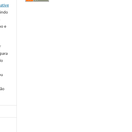
ative
tindo
m
ho e
r
 para
do
ou
ção