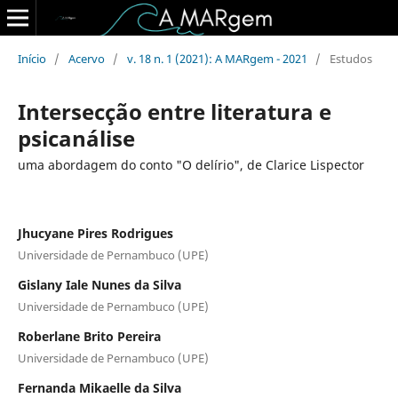
Início
/
Acervo
/
v. 18 n. 1 (2021): A MARgem - 2021
/
Estudos
Intersecção entre literatura e
psicanálise
uma abordagem do conto "O delírio", de Clarice Lispector
Jhucyane Pires Rodrigues
Universidade de Pernambuco (UPE)
Gislany Iale Nunes da Silva
Universidade de Pernambuco (UPE)
Roberlane Brito Pereira
Universidade de Pernambuco (UPE)
Fernanda Mikaelle da Silva