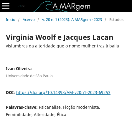
Início
/
Acervo
/
v. 20 n. 1 (2023): A MARgem - 2023
/
Estudos
Virginia Woolf e Jacques Lacan
vislumbres da alteridade que o nome mulher traz à baila
Ivan Oliveira
Universidade de São Paulo
DOI:
https://doi.org/10.14393/AM-v20n1-2023-69253
Palavras-chave:
Psicanálise, Ficção modernista,
Feminilidade, Alteridade, Ética