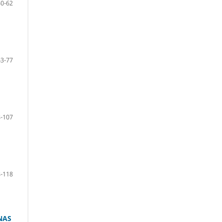
50-62
63-77
-107
-118
NAS