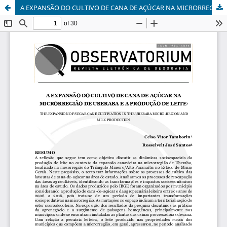
A EXPANSÃO DO CULTIVO DE CANA DE AÇÚCAR NA MICRORREGIÃO DE UBERABA E A PRODUÇÃO DE LEITE