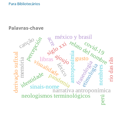
Para Bibliotecários
Palavras-chave
méxico y brasil
acre
percepción
canção
relato del nombre
covid-19
siglo xxi
antroponímia
derivação sufixal
ajoujo
gusto
libras
memória
rio das rãs
visualidade
fraseologia
léxico
etimologia
nombres
identidade
pandemia
sinais-nome
narrativa antroponímica
neologismos terminológicos
perú