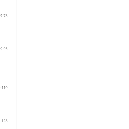
69-78
79-95
-110
-128