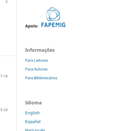
5
Apoio:
Informações
Para Leitores
Para Autores
7-18
Para Bibliotecários
Idioma
19-24
English
Español
Português