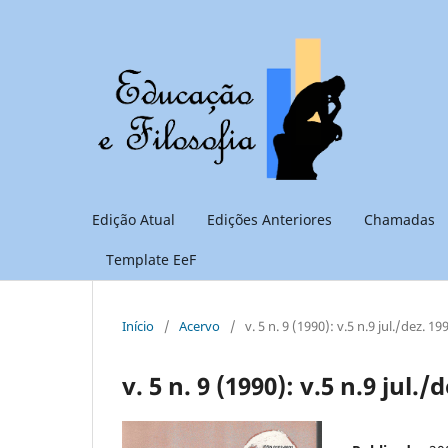
Edição Atual
Edições Anteriores
Chamadas
Template EeF
Início
/
Acervo
/
v. 5 n. 9 (1990): v.5 n.9 jul./dez. 19
v. 5 n. 9 (1990): v.5 n.9 jul./