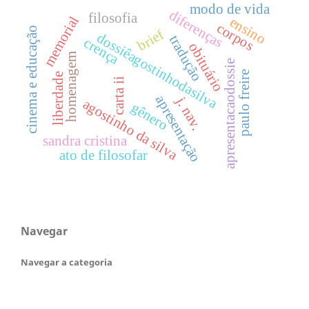
modo de vida
diferenças
filosofia
memorial
ensino
corpos
cinema e educação
brief
dossiêagostinhodasilva
tradução
crença
obituário
homenagem
apresentacaodossie
paulo freire
liberdade
carta ii
apresentação
j. nav.
agostinho da silva
gênero
sandra cristina
ato de filosofar
Navegar
Navegar a categoria