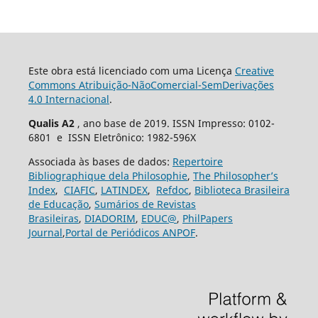
Este obra está licenciado com uma Licença
Creative
Commons Atribuição-NãoComercial-SemDerivações
4.0 Internacional
.
Qualis A2
, ano base de 2019. ISSN Impresso: 0102-
6801 e ISSN Eletrônico: 1982-596X
Associada às bases de dados:
Repertoire
Bibliographique dela Philosophie
,
The Philosopher’s
Index
,
CIAFIC
,
LATINDEX
,
Refdoc
,
Biblioteca Brasileira
de Educação
,
Sumários de Revistas
Brasileiras
,
DIADORIM
,
EDUC@
,
PhilPapers
Journal
,
Portal de Periódicos ANPOF
.