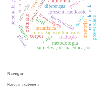
paulo freire
sandra cristina
personalização
crença
autonomia
ensino
educação
diferenças
modo de vida
apresentacaodossie
homenagem
apresentação
obituário
carta ii
pós-verdade
brief
memorial
filosofia
metafísica
dossiêagostinhodasilva
corpos
j. nav.
gênero
tradução
metodologia
subjetivações na educação
Navegar
Navegar a categoria