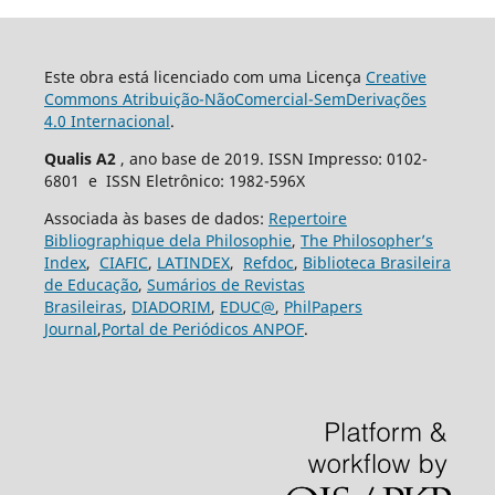
Este obra está licenciado com uma Licença
Creative
Commons Atribuição-NãoComercial-SemDerivações
4.0 Internacional
.
Qualis A2
, ano base de 2019. ISSN Impresso: 0102-
6801 e ISSN Eletrônico: 1982-596X
Associada às bases de dados:
Repertoire
Bibliographique dela Philosophie
,
The Philosopher’s
Index
,
CIAFIC
,
LATINDEX
,
Refdoc
,
Biblioteca Brasileira
de Educação
,
Sumários de Revistas
Brasileiras
,
DIADORIM
,
EDUC@
,
PhilPapers
Journal
,
Portal de Periódicos ANPOF
.