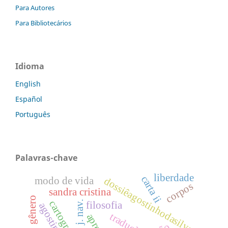
Para Autores
Para Bibliotecários
Idioma
English
Español
Português
Palavras-chave
liberdade
carta ii
dossiêagostinhodasilva
modo de vida
corpos
sandra cristina
gênero
cartografia
j. nav.
filosofia
tradução