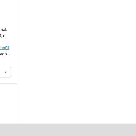
rial.
9, n.
aoFil
 ago.