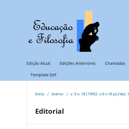
Edição Atual
Edições Anteriores
Chamadas
Template EeF
Início
/
Acervo
/
v. 9 n. 18 (1995): v.9 n.18 jul./dez.
Editorial