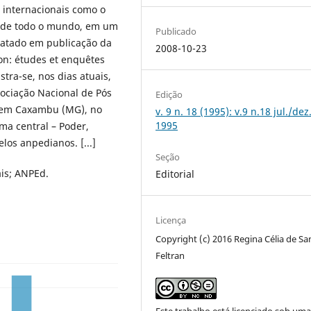
 internacionais como o
s de todo o mundo, em um
Publicado
latado em publicação da
2008-10-23
ion: études et enquêtes
tra-se, nos dias atuais,
ociação Nacional de Pós
Edição
 em Caxambu (MG), no
v. 9 n. 18 (1995): v.9 n.18 jul./dez
1995
ma central – Poder,
los anpedianos. [...]
Seção
ais; ANPEd.
Editorial
Licença
Copyright (c) 2016 Regina Célia de Sa
Feltran