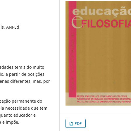
ais, ANPEd
edades tem sido muito
, a partir de posições
enas diferentes, mas, por
upação permanente do
ela necessidade que tem
enquanto educador e
a e impõe.
PDF