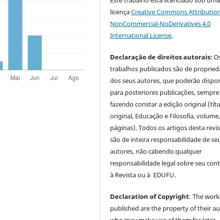
Este trabalho está licenciado sob um
licença
Creative Commons Attribution
NonCommercial-NoDerivatives 4.0
International License
.
Declaração de direitos autorais:
O
trabalhos publicados são de proprie
dos seus autores, que poderão dispor
para posteriores publicações, sempre
fazendo constar a edição original (tít
original, Educação e Filosofia, volume,
páginas). Todos os artigos desta revi
são de inteira responsabilidade de se
autores, não cabendo qualquer
responsabilidade legal sobre seu con
à Revista ou à EDUFU.
Declaration of Copyright
: The work
published are the property of their au