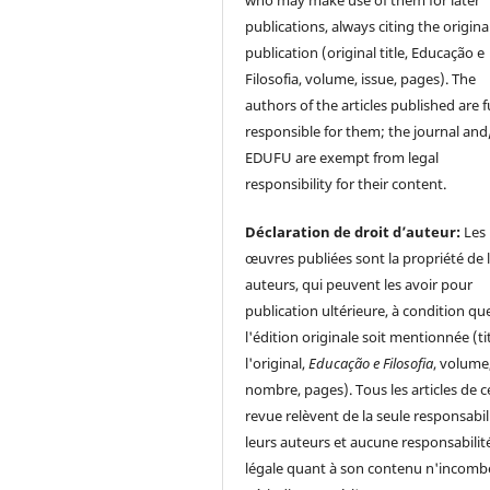
who may make use of them for later
publications, always citing the origina
publication (original title, Educação e
Filosofia, volume, issue, pages). The
authors of the articles published are f
responsible for them; the journal and
EDUFU are exempt from legal
responsibility for their content.
Déclaration de droit d’auteur:
Les
œuvres publiées sont la propriété de 
auteurs, qui peuvent les avoir pour
publication ultérieure, à condition qu
l'édition originale soit mentionnée (ti
l'original,
Educação e Filosofia
, volume
nombre, pages). Tous les articles de c
revue relèvent de la seule responsabil
leurs auteurs et aucune responsabilit
légale quant à son contenu n'incomb