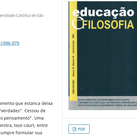
versidade Católica de São
a1996-979
amento que estanca deixa
 "verdades". Cessou de
do pensamento". Uma
stra, tout court, entre
PDF
 cumpre formular sua