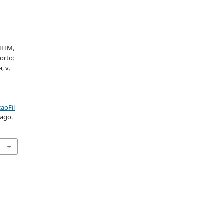
HEIM,
Porto:
, v.
.
aoFil
 ago.