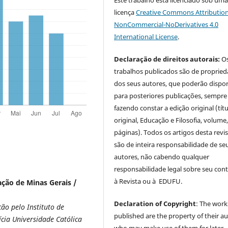
licença
Creative Commons Attribution
NonCommercial-NoDerivatives 4.0
International License
.
Declaração de direitos autorais:
O
trabalhos publicados são de proprie
dos seus autores, que poderão dispor
para posteriores publicações, sempre
fazendo constar a edição original (tít
original, Educação e Filosofia, volume,
páginas). Todos os artigos desta revi
são de inteira responsabilidade de se
autores, não cabendo qualquer
responsabilidade legal sobre seu con
à Revista ou à EDUFU.
ação de Minas Gerais /
Declaration of Copyright
: The work
ão pelo Instituto de
published are the property of their au
cia Universidade Católica
who may make use of them for later