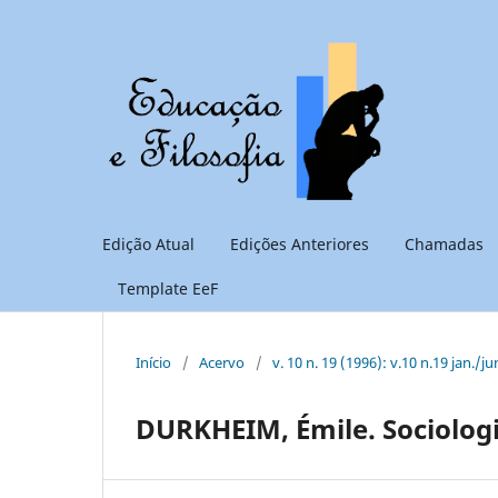
Edição Atual
Edições Anteriores
Chamadas
Template EeF
Início
/
Acervo
/
v. 10 n. 19 (1996): v.10 n.19 jan./ju
DURKHEIM, Émile. Sociologi