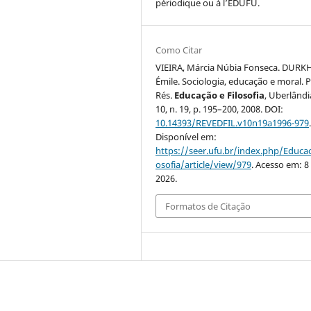
périodique ou à l’EDUFU.
Como Citar
VIEIRA, Márcia Núbia Fonseca. DURK
Émile. Sociologia, educação e moral. 
Rés.
Educação e Filosofia
, Uberlândia
10, n. 19, p. 195–200, 2008. DOI:
10.14393/REVEDFIL.v10n19a1996-979
Disponível em:
https://seer.ufu.br/index.php/Educac
osofia/article/view/979
. Acesso em: 8
2026.
Formatos de Citação