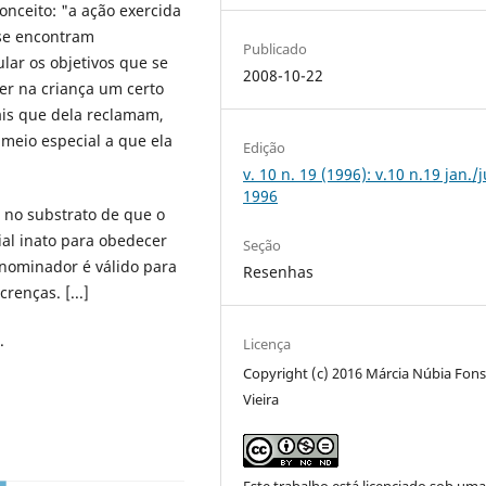
onceito: "a ação exercida
 se encontram
Publicado
lar os objetivos que se
2008-10-22
er na criança um certo
ais que dela reclamam,
 meio especial a que ela
Edição
v. 10 n. 19 (1996): v.10 n.19 jan./
1996
 no substrato de que o
al inato para obedecer
Seção
nominador é válido para
Resenhas
renças. [...]
.
Licença
Copyright (c) 2016 Márcia Núbia Fon
Vieira
Este trabalho está licenciado sob um