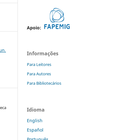
Apoio:
jun.
Informações
Para Leitores
Para Autores
Para Bibliotecários
seca
Idioma
English
Español
Português
a