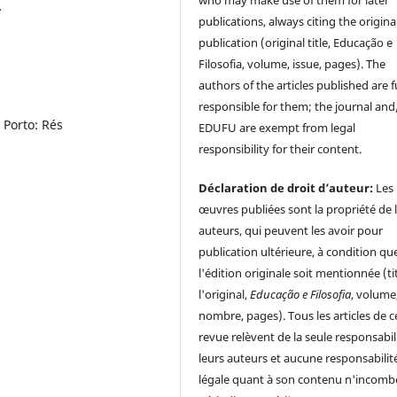
.
publications, always citing the origina
publication (original title, Educação e
Filosofia, volume, issue, pages). The
authors of the articles published are f
responsible for them; the journal and
 Porto: Rés
EDUFU are exempt from legal
responsibility for their content.
Déclaration de droit d’auteur:
Les
œuvres publiées sont la propriété de 
auteurs, qui peuvent les avoir pour
publication ultérieure, à condition qu
l'édition originale soit mentionnée (ti
l'original,
Educação e Filosofia
, volume
nombre, pages). Tous les articles de c
revue relèvent de la seule responsabil
leurs auteurs et aucune responsabilit
légale quant à son contenu n'incomb