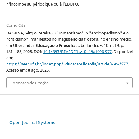
n'incombe au périodique ou à l’EDUFU.
Como Citar
DA SILVA, Sérgio Pereira. O "romantismo", o "enciclopedismo" e o
"criticismo": manifestos no magistério da filosofia, no ensino médio,
em Uberlândia.
Educação e Filosofia
, Uberlândia, v. 10, n. 19, p.
181–188, 2008. DOI:
10.14393/REVEDFIL.v10n19a1996-977
. Disponível
em:
https://seer.ufu.br/index.php/EducacaoFilosofia/article/view/977
.
Acesso em: 8 ago. 2026.
Formatos de Citação
Open Journal Systems