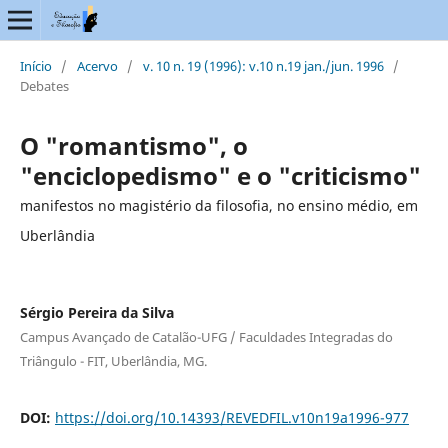
Início
/
Acervo
/
v. 10 n. 19 (1996): v.10 n.19 jan./jun. 1996
/
Debates
O "romantismo", o
"enciclopedismo" e o "criticismo"
manifestos no magistério da filosofia, no ensino médio, em
Uberlândia
Sérgio Pereira da Silva
Campus Avançado de Catalão-UFG / Faculdades Integradas do
Triângulo - FIT, Uberlândia, MG.
DOI:
https://doi.org/10.14393/REVEDFIL.v10n19a1996-977