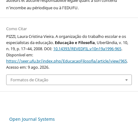
auteurs et aucune responsabilité légale quant à son contenu
n'incombe au périodique ou à l’EDUFU.
Como Citar
PIZZI, Laura Cristina Vieira. A organização do trabalho escolar e os
especialistas da educação.
Educação e Filosofia
, Uberlândia, v. 10,
n. 19, p. 17–44, 2008. DOI:
10.14393/REVEDFIL.v10n19a1996-965
.
Disponível em:
https://seer.ufu.br/index.php/EducacaoFilosofia/article/view/965
.
Acesso em: 9 ago. 2026.
Formatos de Citação
Open Journal Systems