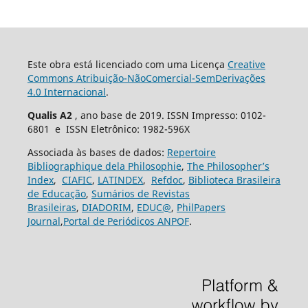
Este obra está licenciado com uma Licença
Creative
Commons Atribuição-NãoComercial-SemDerivações
4.0 Internacional
.
Qualis A2
, ano base de 2019. ISSN Impresso: 0102-
6801 e ISSN Eletrônico: 1982-596X
Associada às bases de dados:
Repertoire
Bibliographique dela Philosophie
,
The Philosopher’s
Index
,
CIAFIC
,
LATINDEX
,
Refdoc
,
Biblioteca Brasileira
de Educação
,
Sumários de Revistas
Brasileiras
,
DIADORIM
,
EDUC@
,
PhilPapers
Journal
,
Portal de Periódicos ANPOF
.